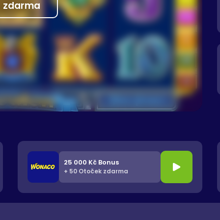
t zdarma
25 000 Kč Bonus
+ 50 Otoček zdarma