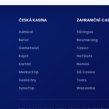
ČESKÁ KASINA
ZAHRANIČNÍ CA
Admiral
5Gringos
Betor
Boomerang
Gametwist
Casoo
Kajot
HotSlots
Kartáč
Nomini
MerkurXtip
SG Casino
Sazka hry
Tsars
Synottip
Wazamba