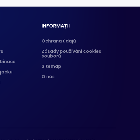
INFORMAȚII
Ochrana údajů
ru
Zásady používání cookies
souborů
binace
Sitemap
kjacku
O nás
a