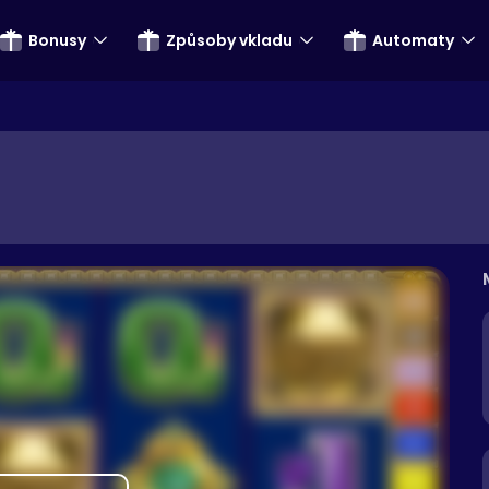
Bonusy
Způsoby vkladu
Automaty