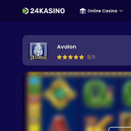
Online Casina
Avalon
5
/
5