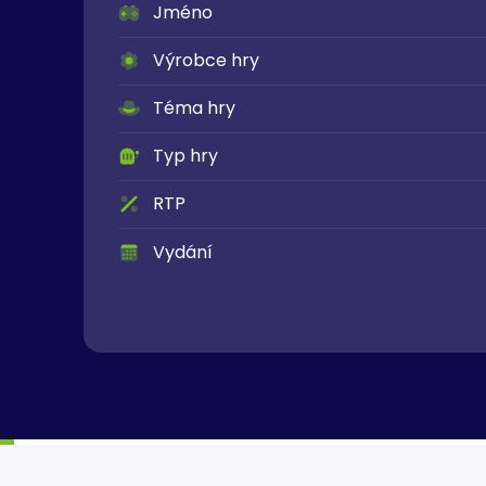
Jméno
Výrobce hry
Téma hry
Typ hry
RTP
Vydání