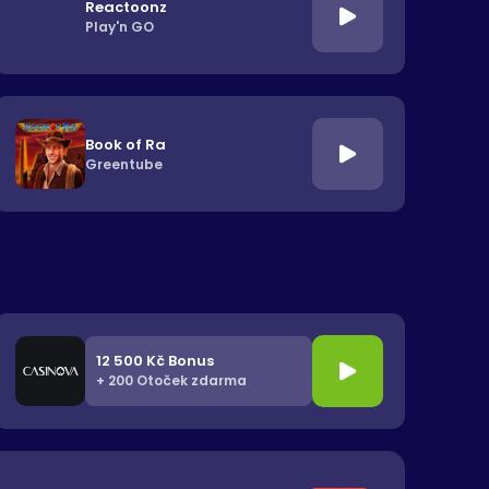
Reactoonz
Play'n GO
Book of Ra
Greentube
12 500 Kč Bonus
+ 200 Otoček zdarma