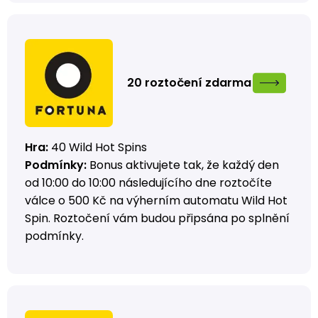
20 roztočení zdarma
Hra:
40 Wild Hot Spins
Podmínky:
Bonus aktivujete tak, že každý den
od 10:00 do 10:00 následujícího dne roztočíte
válce o 500 Kč na výherním automatu Wild Hot
Spin. Roztočení vám budou připsána po splnění
podmínky.