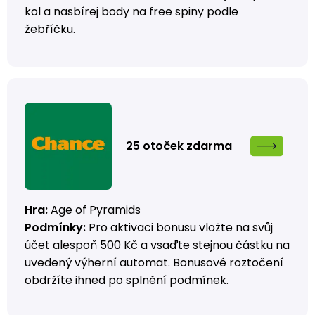
kol a nasbírej body na free spiny podle
žebříčku.
25 otoček zdarma
Hra:
Age of Pyramids
Podmínky:
Pro aktivaci bonusu vložte na svůj
účet alespoň 500 Kč a vsaďte stejnou částku na
uvedený výherní automat. Bonusové roztočení
obdržíte ihned po splnění podmínek.