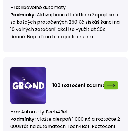
Hra:
libovolné automaty
Podmínky:
Aktivuj bonus tlačítkem Zapojit se a
za každých protočených 250 Kč získáš šanci na
10 volných zatočení, akci lze využít až 20x
denně. Neplatí na blackjack a ruletu.
100 roztočení zdarma
Hra:
Automaty Tech4Bet
Podmínky:
Vložte alespoň 1 000 Kč a roztočte 2
000krát na automatech Tech4Bet. Roztočení