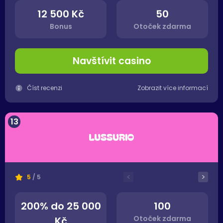
12 500 Kč
50
Bonus
Otoček zdarma
Navštívit casino
Číst recenzi
Zobrazit více informací
13
<
>
5
/ 5
200% do 25 000
100
Otoček zdarma
Kč