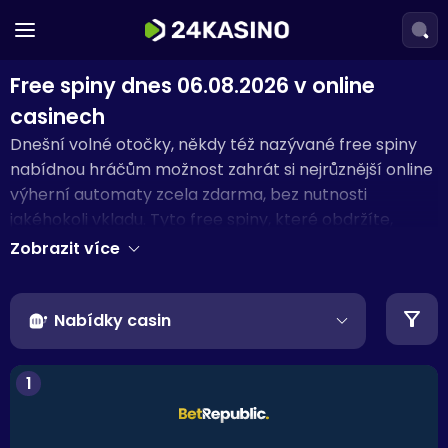
Free spiny dnes 06.08.2026 v online
casinech
Dnešní volné otočky, někdy též nazývané free spiny
nabídnou hráčům možnost zahrát si nejrůznější online
výherní automaty zcela zdarma, bez nutnosti
jakéhokoli vkladu. Tyto free spiny, které obdržíte,
můžete jednoduše získat od casina v rámci uvítacích
Zobrazit více
balíčku, případně také jakou součást dalších promo
akcí, které si pro vás casina pravidelně chystají.
Nabídky casin
Pojďme se podívat, co obsahují dnešní free spiny, jaká
casina jsou rájem volných toček a také se podíváme
1
na to, jak volné točky, fungují, jaká jsou jejich pravidla a
také proč byste si měli pozorně číst kompletní
podmínky, které casino ke každým free spinům