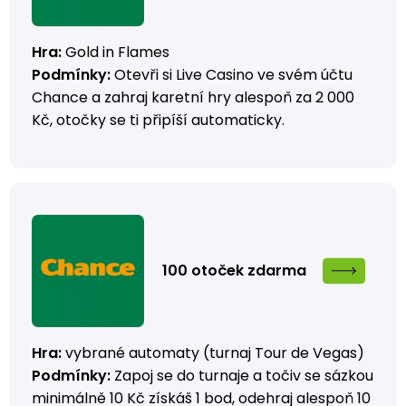
Hra:
Gold in Flames
Podmínky:
Otevři si Live Casino ve svém účtu
Chance a zahraj karetní hry alespoň za 2 000
Kč, otočky se ti připíší automaticky.
100 otoček zdarma
Hra:
vybrané automaty (turnaj Tour de Vegas)
Podmínky:
Zapoj se do turnaje a točiv se sázkou
minimálně 10 Kč získáš 1 bod, odehraj alespoň 10