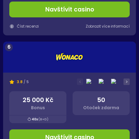
Navštívit casino
Číst recenzi
Zobrazit více informací
6
<
>
3.8
/ 5
25 000 Kč
50
Bonus
Otoček zdarma
40x
(B+D)
Navštívit casino