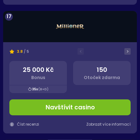
17
<
>
3.8
/ 5
25 000 Kč
150
Bonus
Otoček zdarma
35x
(B+D)
Navštívit casino
Číst recenzi
Zobrazit více informací