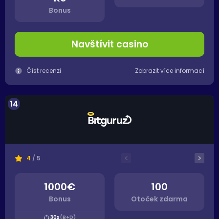
Bonus
Navštívit casino
Číst recenzi
Zobrazit více informací
14
<
>
4
/ 5
1000€
100
Bonus
Otoček zdarma
30x
(B+D)