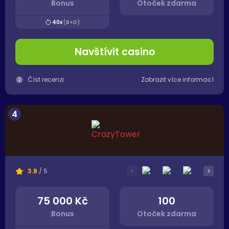
Bonus
Otoček zdarma
40x
(B+D)
Navštívit casino
Číst recenzi
Zobrazit více informací
4
<
>
3.8
/ 5
75 000 Kč
100
Bonus
Otoček zdarma