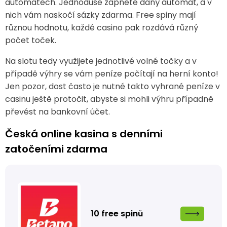
automatech. Jednoduše zapnete daný automat, a v
nich vám naskočí sázky zdarma. Free spiny mají
různou hodnotu, každé casino pak rozdává různý
počet toček.
Na slotu tedy využijete jednotlivé volné točky a v
případě výhry se vám peníze počítají na herní konto!
Jen pozor, dost často je nutné takto vyhrané peníze v
casinu ještě protočit, abyste si mohli výhru případně
převést na bankovní účet.
Česká online kasina s denními
zatočeními zdarma
10 free spinů