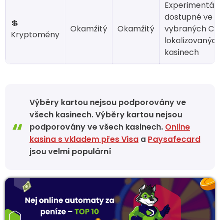
Experimentál
dostupné ve
💲
Okamžitý
Okamžitý
vybraných CZ
Kryptoměny
lokalizovanýc
kasinech
Výběry kartou nejsou podporovány ve
všech kasinech. Výběry kartou nejsou
podporovány ve všech kasinech.
Online
kasina s vkladem přes Visa
a
Paysafecard
jsou velmi populární