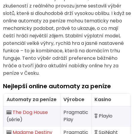
zkušeností z reálného provozu jsme sestavili výběr
slotů, které si dlouhodobě drží vysokou oblibu. I když se
online automaty za peníze mohou tematicky nebo
mechanicky podobat, právě to ukazuje, o co mají
čeští hráči největší zájem. Stabilní výplatní model,
potenciál velké výhry, rychlá hra a jasně nastavené
funkce – to je kombinace, která na domácím trhu
funguje. Tento výběr odráží preference běžného
hráče a tvoří jádro aktuální nabídky online hry za
peníze v Česku.
Nejlepší online automaty za peníze
Automaty za peníze
Výrobce
Kasino
🎰
The Dog House
Pragmatic
🎖️ Playio
(série)
Play
🎰
Madame Destiny
Pragmatic
🎖️ SpiNight