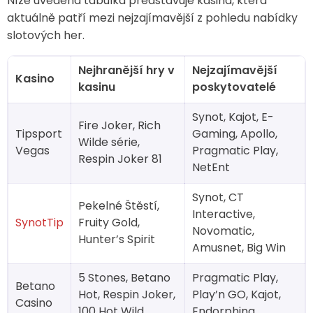
Níže uvedená tabulka představuje kasina, která
aktuálně patří mezi nejzajímavější z pohledu nabídky
slotových her.
Nejhranější hry v
Nejzajímavější
Kasino
kasinu
poskytovatelé
Synot, Kajot, E-
Fire Joker, Rich
Tipsport
Gaming, Apollo,
Wilde série,
Vegas
Pragmatic Play,
Respin Joker 81
NetEnt
Synot, CT
Pekelné Štěstí,
Interactive,
SynotTip
Fruity Gold,
Novomatic,
Hunter’s Spirit
Amusnet, Big Win
5 Stones, Betano
Pragmatic Play,
Betano
Hot, Respin Joker,
Play’n GO, Kajot,
Casino
100 Hot Wild
Endorphina