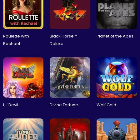
Roulette with
Black Horse™
Planet of the Apes
Rachael
Deluxe
Lil‘ Devil
Divine Fortune
Wolf Gold