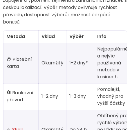
zapojení kryptoměn, zejména u zahraničních značek s
českou lokalizací. Výběr metody ovlivňuje rychlost
převodu, dostupnost výběrů i možnost čerpání
bonusů.
Metoda
Vklad
Výběr
Info
Nejpopulárněj
a nejvíc
💳 Platební
Okamžitý
1-2 dny*
používaná
karta
metoda v
kasinech
Pomalejší,
🏦 Bankovní
1–2 dny
1–3 dny
vhodný pro
převod
vyšší částky
Oblíbený pro
rychlé výběry,
👛
Skrill
Okamžitý
Do 24 h
ne vždy se na