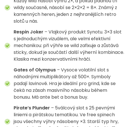
Každý wild násobí výhru 2×, a pokud padnou tři
wildy současně, násobí se 2×2×2 = 8×. Známý z
kamenných heren, jeden z nejhranějších retro
slotů u nás.
Respin Joker
– Vlajkový produkt Synotu. 3×3 slot
s jednoduchým vizuálem, ale velmi efektivní
mechanikou: při výhře se wild zafixuje a zůstává
sticky, dokud je součástí další výherní kombinace.
Klasika mezi konzervativními hráči.
Gates of Olympus
– Vysoce volatilní slot s
náhodnými multiplikátory až 500×. Symboly
padají lavinově. Hra je ideální pro grind, kde se
čeká na zásah masivního násobku během
bonusu. Má ante bet a bonus buy.
Pirate’s Plunder
– 5válcový slot s 25 pevnými
liniemi a pirátskou tematikou. Ve free spinech
jsou všechny výhry násobeny ×3. Starší typ hry,