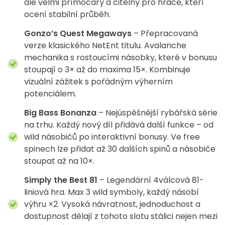
ale velmi přímočarý a čitelný pro hráče, kteří
ocení stabilní průběh.
Gonzo’s Quest Megaways
– Přepracovaná
verze klasického NetEnt titulu. Avalanche
mechanika s rostoucími násobky, které v bonusu
stoupají o 3× až do maxima 15×. Kombinuje
vizuální zážitek s pořádným výherním
potenciálem.
Big Bass Bonanza
– Nejúspěšnější rybářská série
na trhu. Každý nový díl přidává další funkce – od
wild násobičů po interaktivní bonusy. Ve free
spinech lze přidat až 30 dalších spinů a násobiče
stoupat až na 10×.
Simply the Best 81
– Legendární 4válcová 81-
liniová hra. Max 3 wild symboly, každý násobí
výhru ×2. Vysoká návratnost, jednoduchost a
dostupnost dělají z tohoto slotu stálici nejen mezi