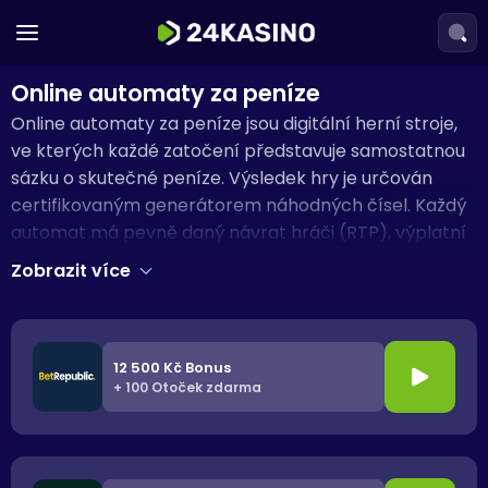
Online automaty za peníze
Online automaty za peníze jsou digitální herní stroje,
ve kterých každé zatočení představuje samostatnou
sázku o skutečné peníze. Výsledek hry je určován
certifikovaným generátorem náhodných čísel. Každý
automat má pevně daný návrat hráči (RTP), výplatní
tabulku, volatilitu a strukturu výherních linií.
Zobrazit více
Online verze těchto her kopírují logiku klasických
automatů známých z kamenných heren, ale umožňují
širší variabilitu v počtu válců, symbolech a pravidlech
12 500 Kč Bonus
výher. Některé hry používají fixní linie, jiné fungují na
+ 100 Otoček zdarma
principu „ways to win“ nebo gridových mechanik.
Online automaty za peníze běží na serverech
poskytovatelů a jsou přístupné přes běžný