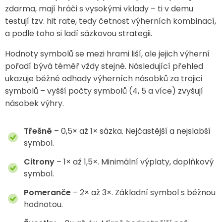
zdarma, mají hráči s vysokými vklady – ti v demu
testují tzv. hit rate, tedy četnost výherních kombinací,
a podle toho si ladí sázkovou strategii.
Hodnoty symbolů se mezi hrami liší, ale jejich výherní
pořadí bývá téměř vždy stejné. Následující přehled
ukazuje běžné odhady výherních násobků za trojici
symbolů – vyšší počty symbolů (4, 5 a více) zvyšují
násobek výhry.
Třešně
– 0,5× až 1× sázka. Nejčastější a nejslabší
symbol.
Citrony
– 1× až 1,5×. Minimální výplaty, doplňkový
symbol.
Pomeranče
– 2× až 3×. Základní symbol s běžnou
hodnotou.