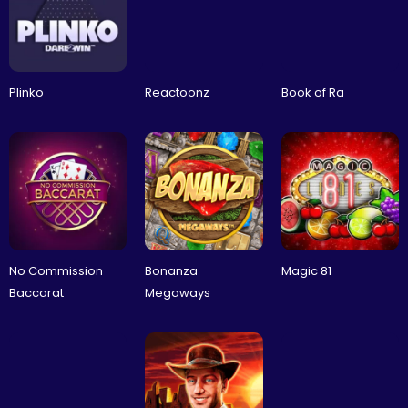
Plinko
Reactoonz
Book of Ra
No Commission
Bonanza
Magic 81
Baccarat
Megaways