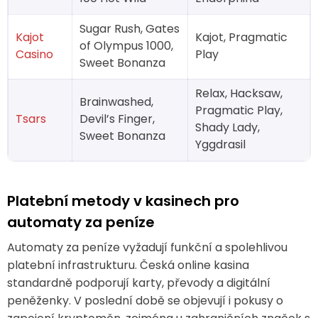
Sugar Rush, Gates
Kajot
Kajot, Pragmatic
of Olympus 1000,
Casino
Play
Sweet Bonanza
Relax, Hacksaw,
Brainwashed,
Pragmatic Play,
Tsars
Devil’s Finger,
Shady Lady,
Sweet Bonanza
Yggdrasil
Platební metody v kasinech pro
automaty za peníze
Automaty za peníze vyžadují funkční a spolehlivou
platební infrastrukturu. Česká online kasina
standardně podporují karty, převody a digitální
peněženky. V poslední době se objevují i pokusy o