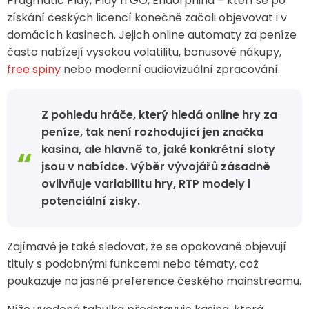
Pragmatic Play, Play’n GO, Endorphina – kteří se po
získání českých licencí konečně začali objevovat i v
domácích kasinech. Jejich online automaty za peníze
často nabízejí vysokou volatilitu, bonusové nákupy,
free spiny
nebo moderní audiovizuální zpracování.
Z pohledu hráče, který hledá online hry za
peníze, tak není rozhodující jen značka
kasina, ale hlavně to, jaké konkrétní sloty
jsou v nabídce. Výběr vývojářů zásadně
ovlivňuje variabilitu hry, RTP modely i
potenciální zisky.
Zajímavé je také sledovat, že se opakovaně objevují
tituly s podobnými funkcemi nebo tématy, což
poukazuje na jasné preference českého mainstreamu.