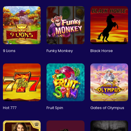
9 Lions
Funky Monkey
Black Horse
Hot 777
Fruit Spin
Gates of Olympus