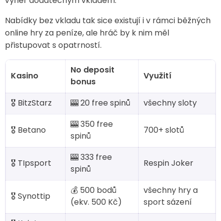
výher dodatečným vkladem.
Nabídky bez vkladu tak sice existují i v rámci běžných
online hry za peníze, ale hráč by k nim měl
přistupovat s opatrností.
No deposit
Kasino
Využití
bonus
🎖️ BitzStarz
🎰 20 free spinů
všechny sloty
🎰 350 free
🎖️ Betano
700+ slotů
spinů
🎰 333 free
🎖️ TIpsport
Respin Joker
spinů
💰 500 bodů
všechny hry a
🎖️ Synottip
(ekv. 500 Kč)
sport sázení