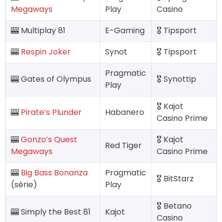
Megaways
Play
Casino
🎰 Multiplay 81
E-Gaming
🎖️ Tipsport
🎰
Respin Joker
Synot
🎖️ Tipsport
Pragmatic
🎰 Gates of Olympus
🎖️ Synottip
Play
🎖️ Kajot
🎰
Pirate’s Plunder
Habanero
Casino Prime
🎰
Gonzo’s Quest
🎖️ Kajot
Red Tiger
Megaways
Casino Prime
🎰
Big Bass Bonanza
Pragmatic
🎖️ BitStarz
(série)
Play
🎖️ Betano
🎰 Simply the Best 81
Kajot
Casino