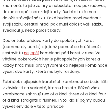
znamená, že jste ze hry a nebudete moc pokračovat,
dokud se opět nerozdají karty. Budete také moc
doložit stávající sázku. Také budete moci zvednout
svoji sázku, ostatní hráči pak musí doložit vaši sázku,
zvednout ji, nebo položit karty.
Dealer také přidává karty do společných karet
(community cards), s jejichž pomocí se hráči snaží
sestavit tu
nejlepší
kombinaci pěti karet v ruce. Ve
většině pokerových her je pět společných karet a
každý hráč musí pro vytvoření co nejlepší kombinace
využít dvě karty, které mu byly rozdány.
Žebříček nejlepších karetních kombinací se bude lišiti
v závislosti na variantě, kterou hrajete. Běžně však
kombinace zahrnují two of a kind, three of a kind, four
of a kind, straights a flushes. Tyto i další pojmy budou
vysvětleny dále v této příručce.