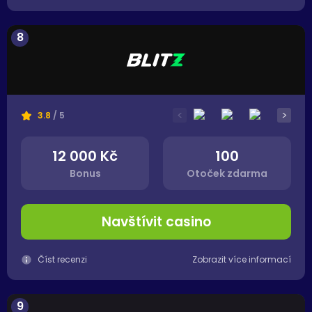
8
<
>
3.8
/ 5
12 000 Kč
100
Bonus
Otoček zdarma
Navštívit casino
Číst recenzi
Zobrazit více informací
9