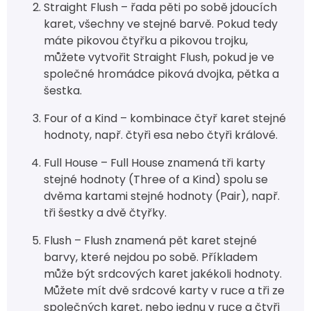
Straight Flush – řada pěti po sobě jdoucích
karet, všechny ve stejné barvě. Pokud tedy
máte pikovou čtyřku a pikovou trojku,
můžete vytvořit Straight Flush, pokud je ve
společné hromádce piková dvojka, pětka a
šestka.
Four of a Kind – kombinace čtyř karet stejné
hodnoty, např. čtyři esa nebo čtyři králové.
Full House – Full House znamená tři karty
stejné hodnoty (Three of a Kind) spolu se
dvěma kartami stejné hodnoty (Pair), např.
tři šestky a dvě čtyřky.
Flush – Flush znamená pět karet stejné
barvy, které nejdou po sobě. Příkladem
může být srdcových karet jakékoli hodnoty.
Můžete mít dvě srdcové karty v ruce a tři ze
společných karet, nebo jednu v ruce a čtyři