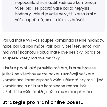
nepodařilo shromáždit žádnou z kombinací
výše, plak se počítá vaše karta nejvyšší
hodnoty. Pokud je vaše nejvyšší karta král a
váš soupeř má jen osmičku, vyhráváte.
Pokud máte vy i váš soupeř kombinaci stejné hodnoty,
např. pokud oba máte Pair, pak vítězí ten, jehož Pair
má vyšší hodnotu. Pokud máte dvě desítky, porazíte
soupeře, který má dvě devítky.
Zjistěte první, jaká pravidla má hra, kterou hrajete,
jelikož ne všechny verze pokeru uznávají veškeré
kombinace karet vypsané výše. Některé hry mají i jiné
kombinace a některé kombinace mohou být
v žebříčku výše či níže, než je tou v této příručce.
Strategie pro hraní online pokeru