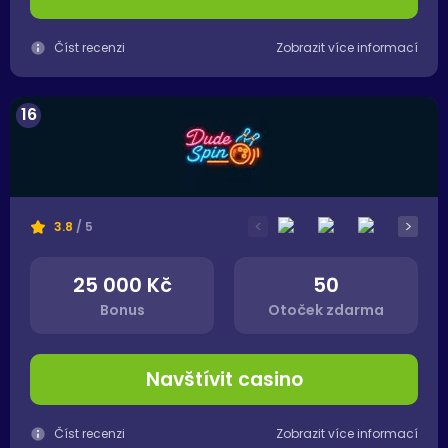
Číst recenzi
Zobrazit více informací
16
<
>
3.8
/ 5
25 000 Kč
50
Bonus
Otoček zdarma
Navštívit casino
Číst recenzi
Zobrazit více informací