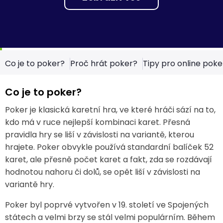
Co je to poker?
Proč hrát poker?
Tipy pro online poke
Co je to poker?
Poker je klasická karetní hra, ve které hráči sází na to,
kdo má v ruce nejlepší kombinaci karet. Přesná
pravidla hry se liší v závislosti na variantě, kterou
hrajete. Poker obvykle používá standardní balíček 52
karet, ale přesně počet karet a fakt, zda se rozdávají
hodnotou nahoru či dolů, se opět liší v závislosti na
variantě hry.
Poker byl poprvé vytvořen v 19. století ve Spojených
státech a velmi brzy se stál velmi populárním. Během