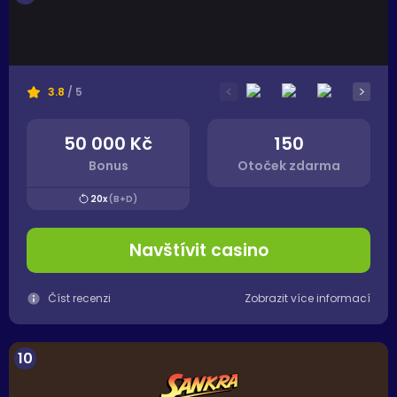
<
>
3.8
/ 5
50 000 Kč
150
Bonus
Otoček zdarma
20x
(B+D)
Navštívit casino
Číst recenzi
Zobrazit více informací
10