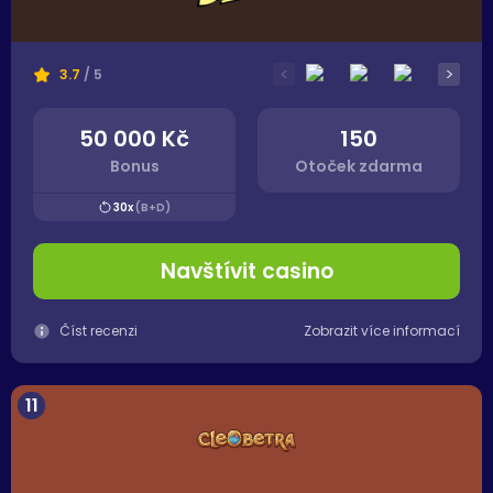
<
>
3.7
/ 5
50 000 Kč
150
Bonus
Otoček zdarma
30x
(B+D)
Navštívit casino
Číst recenzi
Zobrazit více informací
11