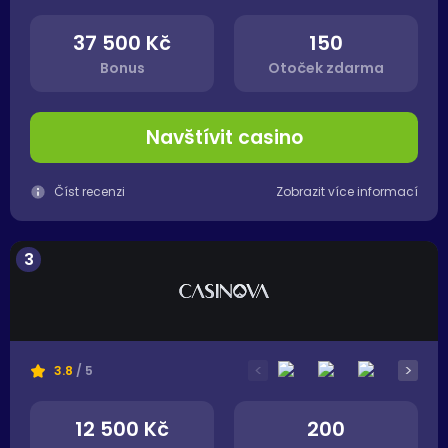
hráčům, jak si užít ten skvělý a vzrušující zážitek z
37 500 Kč
150
online hraní pokeru na plno. Ať už máte zkušeností
málo či moc, můžeme pomoci i vám, tak pokračujte
Bonus
Otoček zdarma
ve čtení! Dozvíte se něco o nejlepších pokerových
webech a bonusech, které nabízejí.
Navštívit casino
Číst recenzi
Zobrazit více informací
3
<
>
3.8
/ 5
12 500 Kč
200