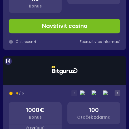
Bonus
Navštívit casino
Číst recenzi
Zobrazit více informací
14
<
>
4
/ 5
1000€
100
Bonus
Otoček zdarma
30x
(B+D)