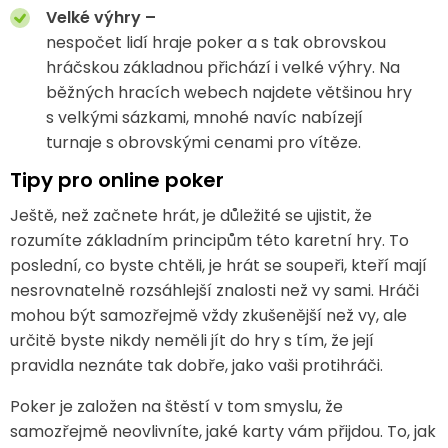
Velké výhry –
nespočet lidí hraje poker a s tak obrovskou
hráčskou základnou přichází i velké výhry. Na
běžných hracích webech najdete většinou hry
s velkými sázkami, mnohé navíc nabízejí
turnaje s obrovskými cenami pro vítěze.
Tipy pro online poker
Ještě, než začnete hrát, je důležité se ujistit, že
rozumíte základním principům této karetní hry. To
poslední, co byste chtěli, je hrát se soupeři, kteří mají
nesrovnatelně rozsáhlejší znalosti než vy sami. Hráči
mohou být samozřejmě vždy zkušenější než vy, ale
určitě byste nikdy neměli jít do hry s tím, že její
pravidla neznáte tak dobře, jako vaši protihráči.
Poker je založen na štěstí v tom smyslu, že
samozřejmě neovlivníte, jaké karty vám přijdou. To, jak