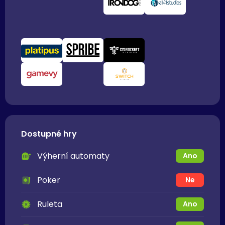
Dostupné hry
Výherní automaty
Ano
Poker
Ne
Ruleta
Ano