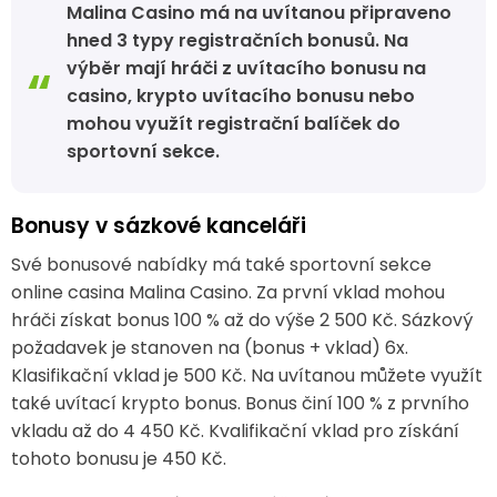
Malina Casino má na uvítanou připraveno
hned 3 typy registračních bonusů. Na
výběr mají hráči z uvítacího bonusu na
casino, krypto uvítacího bonusu nebo
mohou využít registrační balíček do
sportovní sekce.
Bonusy v sázkové kanceláři
Své bonusové nabídky má také sportovní sekce
online casina Malina Casino. Za první vklad mohou
hráči získat bonus 100 % až do výše 2 500 Kč. Sázkový
požadavek je stanoven na (bonus + vklad) 6x.
Klasifikační vklad je 500 Kč. Na uvítanou můžete využít
také uvítací krypto bonus. Bonus činí 100 % z prvního
vkladu až do 4 450 Kč. Kvalifikační vklad pro získání
tohoto bonusu je 450 Kč.