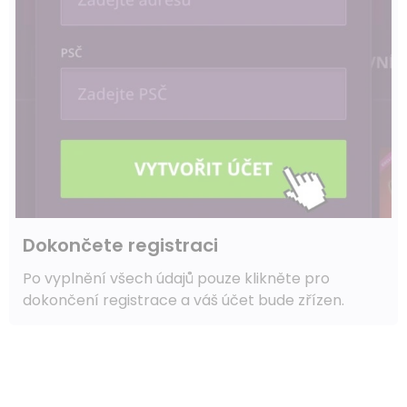
Dokončete registraci
Po vyplnění všech údajů pouze klikněte pro
dokončení registrace a váš účet bude zřízen.