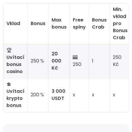
Min.
vklad
Max
Free
Bonus
Vklad
Bonus
pro
bonus
spiny
Crab
Bonus
Crab
🏆
20
Uvítací
🎰
250
250 %
000
1
bonus
250
Kč
Kč
casino
💲
Uvítací
3 000
200 %
x
x
x
krypto
USDT
bonus