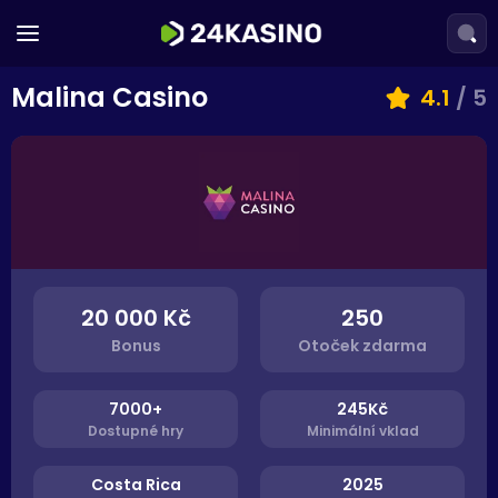
Malina Casino
4.1
/ 5
20 000 Kč
250
Bonus
Otoček zdarma
7000+
245Kč
Dostupné hry
Minimální vklad
Costa Rica
2025