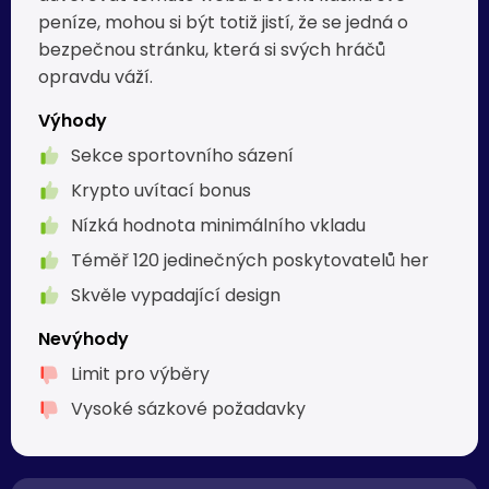
peníze, mohou si být totiž jistí, že se jedná o
bezpečnou stránku, která si svých hráčů
opravdu váží.
Výhody
Sekce sportovního sázení
Krypto uvítací bonus
Nízká hodnota minimálního vkladu
Téměř 120 jedinečných poskytovatelů her
Skvěle vypadající design
Nevýhody
Limit pro výběry
Vysoké sázkové požadavky