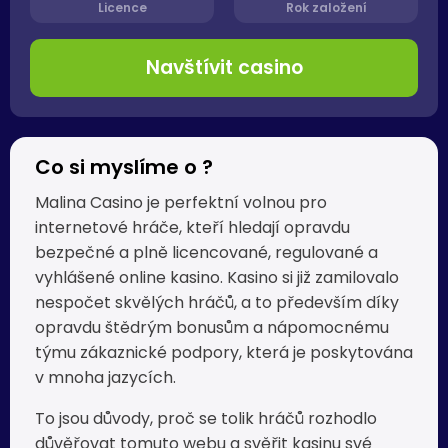
Licence
Rok založení
Navštívit casino
Co si myslíme o ?
Malina Casino je perfektní volnou pro
internetové hráče, kteří hledají opravdu
bezpečné a plně licencované, regulované a
vyhlášené online kasino. Kasino si již zamilovalo
nespočet skvělých hráčů, a to především díky
opravdu štědrým bonusům a nápomocnému
týmu zákaznické podpory, která je poskytována
v mnoha jazycích.
To jsou důvody, proč se tolik hráčů rozhodlo
důvěřovat tomuto webu a svěřit kasinu své