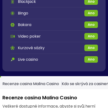
Blackjack
Ano
Bingo
Ano
Bakara
Ano
Video poker
Ano
Kurzové sázky
Ano
Live casino
Ano
Recenze casina Malina Casino
Kdo se skrývá za casine
Recenze casina Malina Casino
Veškeré dostupné informace, abyste si svůj herní