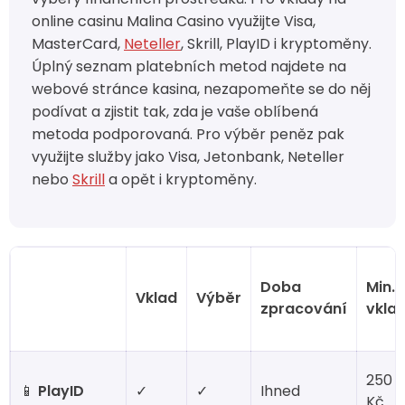
online casinu Malina Casino využijte Visa,
MasterCard,
Neteller
, Skrill, PlayID i kryptoměny.
Úplný seznam platebních metod najdete na
webové stránce kasina, nezapomeňte se do něj
podívat a zjistit tak, zda je vaše oblíbená
metoda podporovaná. Pro výběr peněz pak
využijte služby jako Visa, Jetonbank, Neteller
nebo
Skrill
a opět i kryptoměny.
Doba
Min.
Vklad
Výběr
zpracování
vkla
250
📱
PlayID
✓
✓
Ihned
Kč