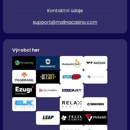
Kontaktní údaje
support@malinacasino.com
Výrobci her