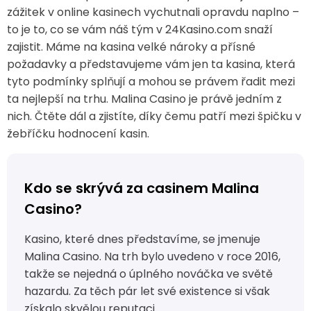
zážitek v online kasinech vychutnali opravdu naplno –
to je to, co se vám náš tým v 24Kasino.com snaží
zajistit. Máme na kasina velké nároky a přísné
požadavky a představujeme vám jen ta kasina, která
tyto podmínky splňují a mohou se právem řadit mezi
ta nejlepší na trhu. Malina Casino je právě jedním z
nich. Čtěte dál a zjistíte, díky čemu patří mezi špičku v
žebříčku hodnocení kasin.
Kdo se skrývá za casinem Malina
Casino?
Kasino, které dnes představíme, se jmenuje
Malina Casino. Na trh bylo uvedeno v roce 2016,
takže se nejedná o úplného nováčka ve světě
hazardu. Za těch pár let své existence si však
získalo skvělou reputaci.