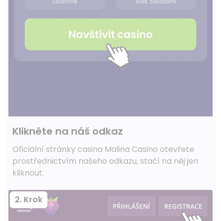
Klikněte na náš odkaz
Oficiální stránky casina Malina Casino otevřete
prostřednictvím našeho odkazu, stačí na něj jen
kliknout.
2. Krok