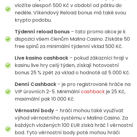
vložíte alespoň 500 Kč v období od pátku do
neděle. Víkendový Reload bonus má také svou
krypto podobu.
Týdenní reload bonus
– tato promo akce je k
dispozici všem členům Malina Casino. Získáte 50
free spinů za minimální týdenní vklad 500 Kč.
Live kasino cashback
– pokud zákazníci hrají v
kasinu live hry celý týden, získají hotovostní
bonus 25 % zpět za vklad o hodnotě až 5 000 Kč.
Denní Cashback
– je pro registrované hráče na
VIP úrovních 2-5. Minimální
cashback
je 25 Kč,
maximální pak 10 000 Kč.
Věrnostní body
– hráči mohou také využívat
výhod věrnostního systému v Malina Casino. Za
každých vložených 100 EUR získá hráč 1 věrnostní
bod. Tyto věrnostní body poté mohou hráči