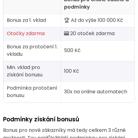
podmínky
Bonus za 1. vklad
🏆 Až do výše 100 000 Kč
Otočky zdarma
🎰 20 otoček zdarma
Bonus za protočení 1.
500 Kč
vkladu
Min. vklad pro
100 Kč
získání bonusu
Podmínka protočení
30x na online automatech
bonusu
Podmínky získání bonusů
Bonus pro nové zákazníky má tedy celkem 3 různé
možnosti. Tou nejdůležitější podmínkou pro získání