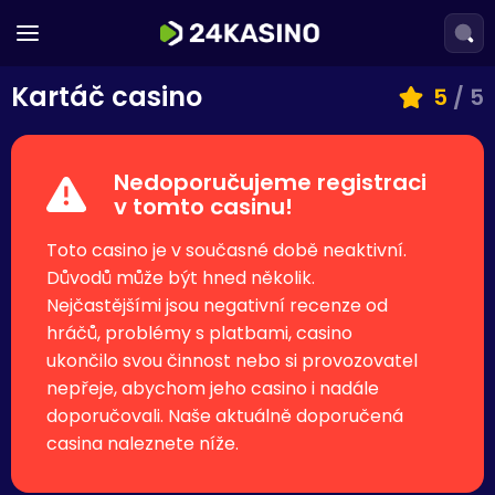
Kartáč casino
5
/ 5
Nedoporučujeme registraci
v tomto casinu!
Toto casino je v současné době neaktivní.
Důvodů může být hned několik.
Nejčastějšími jsou negativní recenze od
hráčů, problémy s platbami, casino
ukončilo svou činnost nebo si provozovatel
nepřeje, abychom jeho casino i nadále
doporučovali. Naše aktuálně doporučená
casina naleznete níže.