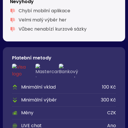
Nevýhody
Chybí mobilní aplikace
Velmi malý výběr her
Vůbec nenabízí kurzové sázky
Platební metody
Minimální vklad
100 Kč
Minimální výběr
300 Kč
Měny
CZK
LIVE chat
Ano