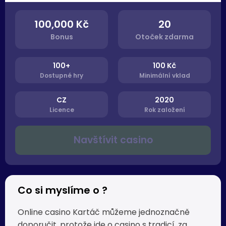
100,000 Kč
20
Bonus
Otoček zdarma
100+
100 Kč
Dostupné hry
Minimální vklad
CZ
2020
Licence
Rok založení
Navštívit casino
Co si myslíme o ?
Online casino Kartáč můžeme jednoznačně
doporučit, protože jde o casino s tradicí, za