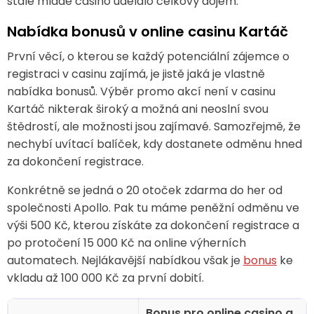
stále mladé casino udělalo celkový dojem.
Nabídka bonusů v online casinu Kartáč
První věcí, o kterou se každý potenciální zájemce o
registraci v casinu zajímá, je jistě jaká je vlastně
nabídka bonusů. Výběr promo akcí není v casinu
Kartáč nikterak široký a možná ani neoslní svou
štědrostí, ale možnosti jsou zajímavé. Samozřejmě, že
nechybí uvítací balíček, kdy dostanete odměnu hned
za dokončení registrace.
Konkrétně se jedná o 20 otoček zdarma do her od
společnosti Apollo. Pak tu máme peněžní odměnu ve
výši 500 Kč, kterou získáte za dokončení registrace a
po protočení 15 000 Kč na online výherních
automatech. Nejlákavější nabídkou však je
bonus
ke
vkladu až 100 000 Kč za první dobití.
Bonus pro online casino a