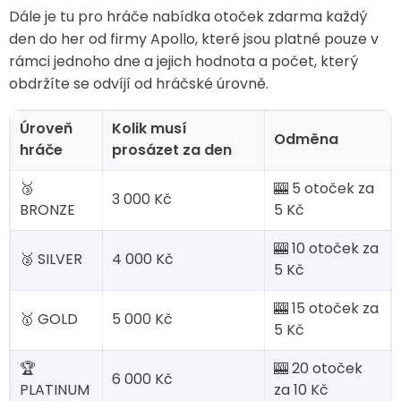
Dále je tu pro hráče nabídka otoček zdarma každý
den do her od firmy Apollo, které jsou platné pouze v
rámci jednoho dne a jejich hodnota a počet, který
obdržíte se odvíjí od hráčské úrovně.
Úroveň
Kolik musí
Odměna
hráče
prosázet za den
🥉
🎰 5 otoček za
3 000 Kč
BRONZE
5 Kč
🎰 10 otoček za
🥈 SILVER
4 000 Kč
5 Kč
🎰 15 otoček za
🥇 GOLD
5 000 Kč
5 Kč
🏆
🎰 20 otoček
6 000 Kč
PLATINUM
za 10 Kč