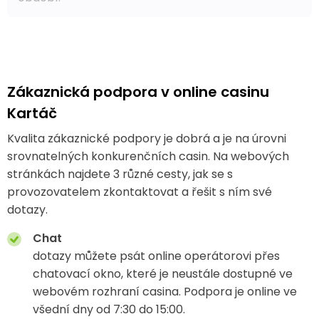
Zákaznická podpora v online casinu
Kartáč
Kvalita zákaznické podpory je dobrá a je na úrovni
srovnatelných konkurenčních casin. Na webových
stránkách najdete 3 různé cesty, jak se s
provozovatelem zkontaktovat a řešit s ním své
dotazy.
Chat
dotazy můžete psát online operátorovi přes
chatovací okno, které je neustále dostupné ve
webovém rozhraní casina. Podpora je online ve
všední dny od 7:30 do 15:00.