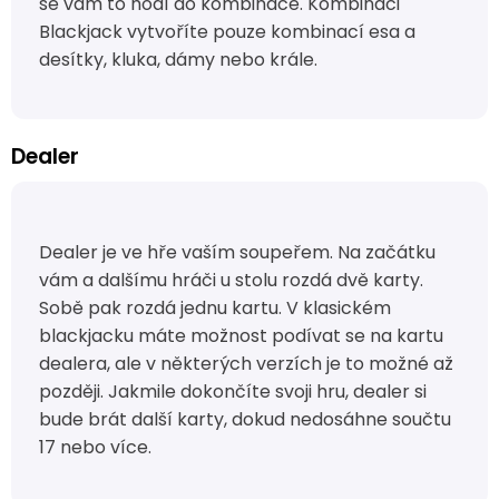
se vám to hodí do kombinace. Kombinaci
Blackjack vytvoříte pouze kombinací esa a
desítky, kluka, dámy nebo krále.
Dealer
Dealer je ve hře vaším soupeřem. Na začátku
vám a dalšímu hráči u stolu rozdá dvě karty.
Sobě pak rozdá jednu kartu. V klasickém
blackjacku máte možnost podívat se na kartu
dealera, ale v některých verzích je to možné až
později. Jakmile dokončíte svoji hru, dealer si
bude brát další karty, dokud nedosáhne součtu
17 nebo více.