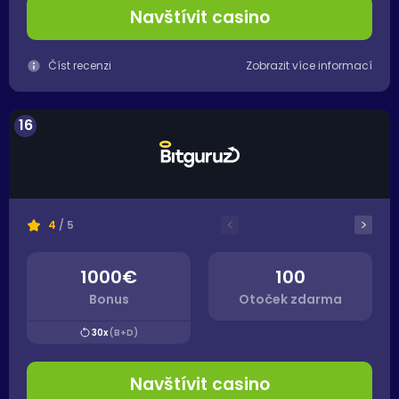
Navštívit casino
Číst recenzi
Zobrazit více informací
16
<
>
4
/ 5
1000€
100
Bonus
Otoček zdarma
30x
(B+D)
Navštívit casino