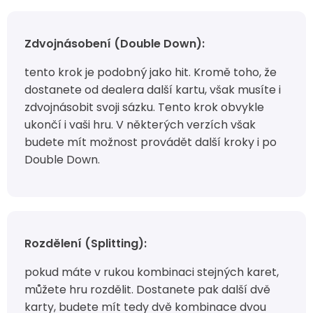
Zdvojnásobení (Double Down):
tento krok je podobný jako hit. Kromě toho, že
dostanete od dealera další kartu, však musíte i
zdvojnásobit svoji sázku. Tento krok obvykle
ukončí i vaši hru. V některých verzích však
budete mít možnost provádět další kroky i po
Double Down.
Rozdělení (Splitting):
pokud máte v rukou kombinaci stejných karet,
můžete hru rozdělit. Dostanete pak další dvě
karty, budete mít tedy dvě kombinace dvou