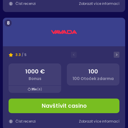
Číst recenzi
Zobrazit více informací
8
<
>
3.3
/ 5
1000 €
100
Bonus
100 Otoček zdarma
35x
(B)
Navštívit casino
Číst recenzi
Zobrazit více informací