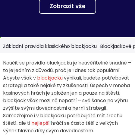
Zobrazit vše
Základní pravidla klasického blackjacku
Blackjackové 
Naučit se pravidla blackjacku je neuvěřitelně snadné –
to je jedním z důvodů, proč je i dnes tak populární.
Abyste však v
blackjacku
vynikali, budete potřebovat
strategii a také nějaké ty zkušenosti. Úspěch v mnoha
kasinových hrách je založen jen a pouze na štěstí,
blackjack však mezi ně nepatří – své šance na výhru
zvýšíte svými dovednostmi a herní strategií.
Samozřejmě i v blackjacku potřebujete mít trochu
štěstí, ale ti
nejlepší
hráči se často těší z velkých
výher hlavně díky svým dovednostem.