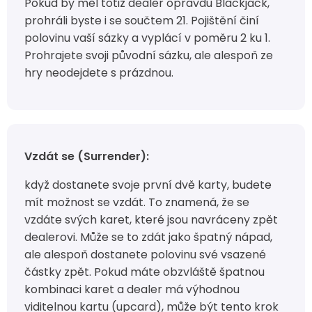
Pokud by měl totiž dealer opravdu Blackjack,
prohráli byste i se součtem 21. Pojištění činí
polovinu vaší sázky a vyplácí v poměru 2 ku 1.
Prohrajete svoji původní sázku, ale alespoň ze
hry neodejdete s prázdnou.
Vzdát se (Surrender):
když dostanete svoje první dvě karty, budete
mít možnost se vzdát. To znamená, že se
vzdáte svých karet, které jsou navráceny zpět
dealerovi. Může se to zdát jako špatný nápad,
ale alespoň dostanete polovinu své vsazené
částky zpět. Pokud máte obzvláště špatnou
kombinaci karet a dealer má výhodnou
viditelnou kartu (upcard), může být tento krok