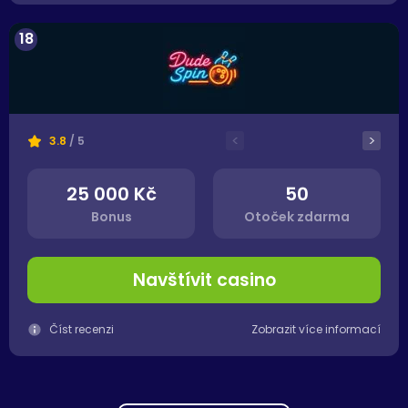
18
<
>
3.8
/ 5
25 000 Kč
50
Bonus
Otoček zdarma
Navštívit casino
Číst recenzi
Zobrazit více informací