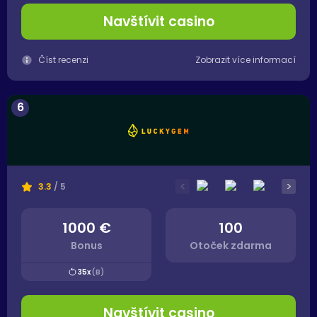
Navštívit casino
Číst recenzi
Zobrazit více informací
6
<
>
3.3
/ 5
1000 €
100
Bonus
Otoček zdarma
35x
(B)
Navštívit casino