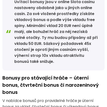
Uvítací bonusy jsou v online Slota casinu
nastaveny obdobně jako u jiných online
casin. Za své vložené prostředky získáte
vkladový bonus a podle výše vkladu free
spiny. Minimální vklad 20 EUR není úplně
malý, ale bohužel hráč za něj nezíská
volné otočky. Ty mu budou připsány až při
vkladu 50 EUR. Sázkový požadavek 45x
otočení je oproti jiným casinům vyšší,
výherní strop 10x vkladu atraktivitu
bonusů také snižuje.
Bonusy pro stávající hráče – úterní
bonus, čtvrteční bonus či narozeninový
bonus
V nabídce bonusů pro pravidelné hráče je úterní
bonus za vklad, čtvrteční bonus či víkendový bonus.