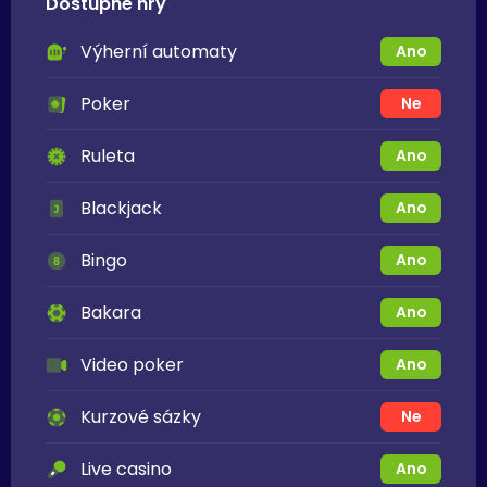
Dostupné hry
Výherní automaty
Ano
Poker
Ne
Ruleta
Ano
Blackjack
Ano
Bingo
Ano
Bakara
Ano
Video poker
Ano
Kurzové sázky
Ne
Live casino
Ano