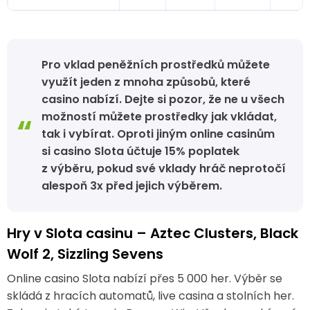
Pro vklad peněžních prostředků můžete
využít jeden z mnoha způsobů, které
casino nabízí. Dejte si pozor, že ne u všech
možností můžete prostředky jak vkládat,
tak i vybírat. Oproti jiným online casinům
si casino Slota účtuje 15% poplatek
z výběru, pokud své vklady hráč neprotočí
alespoň 3x před jejich výběrem.
Hry v Slota casinu – Aztec Clusters, Black
Wolf 2, Sizzling Sevens
Online casino Slota nabízí přes 5 000 her. Výběr se
skládá z hracích automatů, live casina a stolních her.