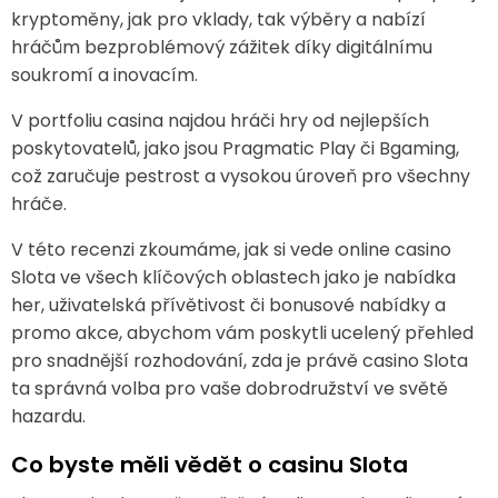
kryptoměny, jak pro vklady, tak výběry a nabízí
hráčům bezproblémový zážitek díky digitálnímu
soukromí a inovacím.
V portfoliu casina najdou hráči hry od nejlepších
poskytovatelů, jako jsou Pragmatic Play či Bgaming,
což zaručuje pestrost a vysokou úroveň pro všechny
hráče.
V této recenzi zkoumáme, jak si vede online casino
Slota ve všech klíčových oblastech jako je nabídka
her, uživatelská přívětivost či bonusové nabídky a
promo akce, abychom vám poskytli ucelený přehled
pro snadnější rozhodování, zda je právě casino Slota
ta správná volba pro vaše dobrodružství ve světě
hazardu.
Co byste měli vědět o casinu Slota