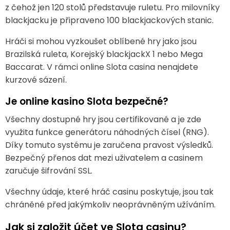
z čehož jen 120 stolů představuje ruletu. Pro milovníky
blackjacku je připraveno 100 blackjackových stanic.
Hráči si mohou vyzkoušet oblíbené hry jako jsou
Brazilská ruleta, Korejský blackjackX 1 nebo Mega
Baccarat. V rámci online Slota casina nenajdete
kurzové sázení.
Je online kasino Slota bezpečné?
Všechny dostupné hry jsou certifikované a je zde
využita funkce generátoru náhodných čísel (RNG).
Díky tomuto systému je zaručena pravost výsledků.
Bezpečný přenos dat mezi uživatelem a casinem
zaručuje šifrování SSL.
Všechny údaje, které hráč casinu poskytuje, jsou tak
chráněné před jakýmkoliv neoprávněným užíváním.
Jak si založit účet ve Slota casinu?