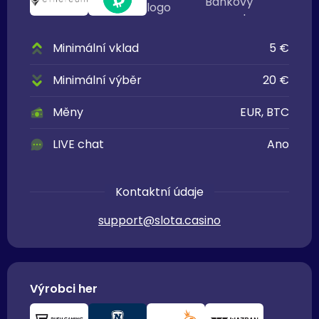
Minimální vklad
5 €
Minimální výběr
20 €
Měny
EUR, BTC
LIVE chat
Ano
Kontaktní údaje
support@slota.casino
Výrobci her