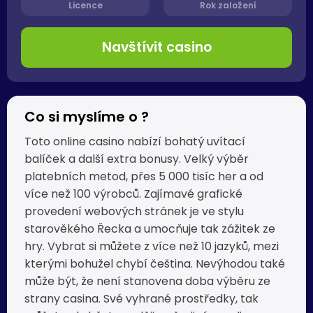
Licence
Rok založení
Navštívit casino
Co si myslíme o ?
Toto online casino nabízí bohatý uvítací
balíček a další extra bonusy. Velký výběr
platebních metod, přes 5 000 tisíc her a od
více než 100 výrobců. Zajímavé grafické
provedení webových stránek je ve stylu
starověkého Řecka a umocňuje tak zážitek ze
hry. Vybrat si můžete z více než 10 jazyků, mezi
kterými bohužel chybí čeština. Nevýhodou také
může být, že není stanovena doba výběru ze
strany casina. Své vyhrané prostředky, tak