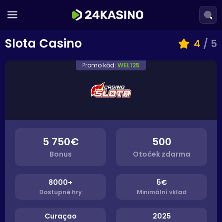
Slota Casino
4
/ 5
Promo kód:
WEL125
5 750€
500
Bonus
Otoček zdarma
8000+
5€
Dostupné hry
Minimální vklad
Curaçao
2025