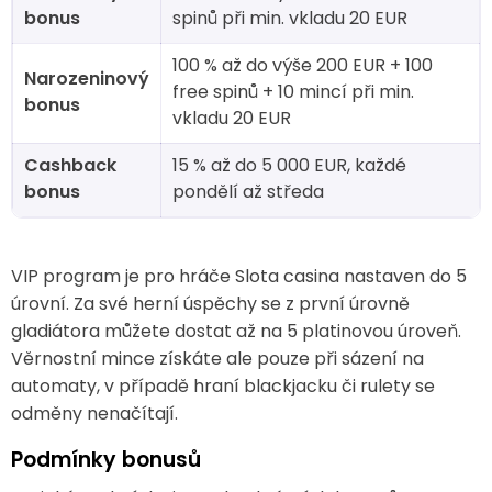
bonus
spinů při min. vkladu 20 EUR
100 % až do výše 200 EUR + 100
Narozeninový
free spinů + 10 mincí při min.
bonus
vkladu 20 EUR
Cashback
15 % až do 5 000 EUR, každé
bonus
pondělí až středa
VIP program je pro hráče Slota casina nastaven do 5
úrovní. Za své herní úspěchy se z první úrovně
gladiátora můžete dostat až na 5 platinovou úroveň.
Věrnostní mince získáte ale pouze při sázení na
automaty, v případě hraní blackjacku či rulety se
odměny nenačítají.
Podmínky bonusů