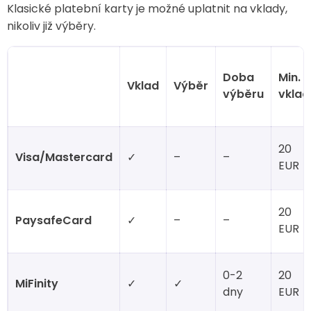
Klasické platební karty je možné uplatnit na vklady,
nikoliv již výběry.
Doba
Min.
Vklad
Výběr
výběru
vklad
20
Visa/Mastercard
✓
–
–
EUR
20
PaysafeCard
✓
–
–
EUR
0-2
20
MiFinity
✓
✓
dny
EUR