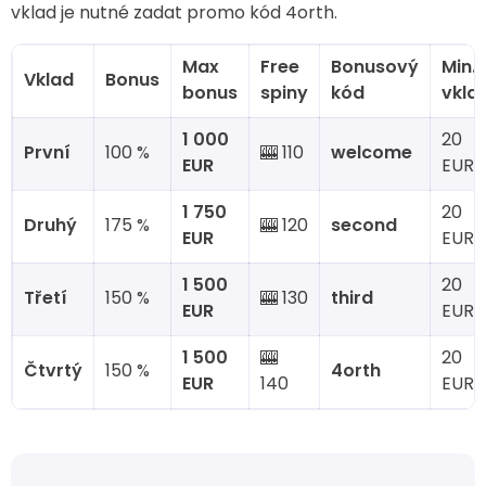
vklad je nutné zadat promo kód 4orth.
Max
Free
Bonusový
Min.
Vklad
Bonus
bonus
spiny
kód
vkla
1 000
20
První
100 %
🎰 110
welcome
EUR
EUR
1 750
20
Druhý
175 %
🎰 120
second
EUR
EUR
1 500
20
Třetí
150 %
🎰 130
third
EUR
EUR
1 500
🎰
20
Čtvrtý
150 %
4orth
EUR
140
EUR