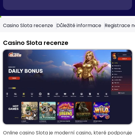
Casino Slota recenze
Důležité informace
Registrace n
Casino Slota recenze
Online casino Slota je moderní casino, které podporuje