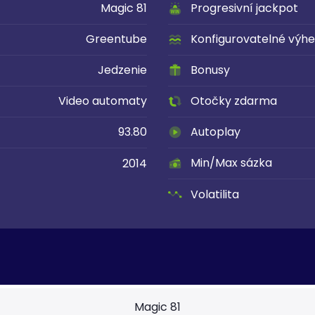
Magic 81
Progresivní jackpot
Greentube
Konfigurovatelné výhe
Jedzenie
Bonusy
Video automaty
Otočky zdarma
93.80
Autoplay
Min/Max sázka
2014
Volatilita
Magic 81