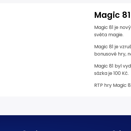
Magic 81
Magic 81 je nov
světa magie.
Magic 81 je vzr
bonusové hry, n
Magic 81 byl vyd
sázka je 100 Kč.
RTP hry Magic 81