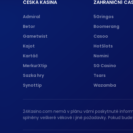
ČESKÁ KASINA
ZAHRANIČNÍ CA
Admiral
5Gringos
Betor
Boomerang
Gametwist
Casoo
Kajot
HotSlots
Kartáč
Nomini
MerkurXtip
SG Casino
Sazka hry
Tsars
Synottip
Wazamba
24Kasino.com nemá v plánu vámi poskytnuté informace 
splněny veškeré věkové i jiné požadavky. Pokud bude