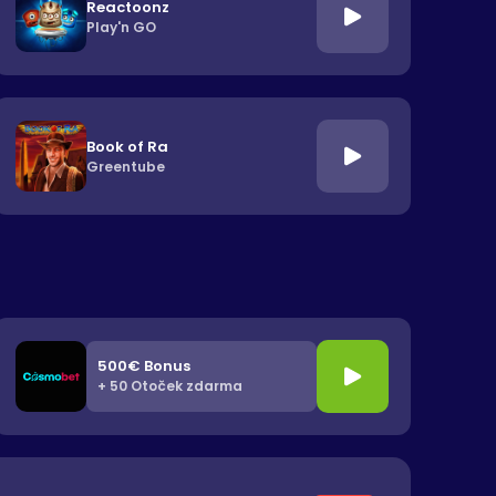
Reactoonz
Play'n GO
Book of Ra
Greentube
500€ Bonus
+ 50 Otoček zdarma