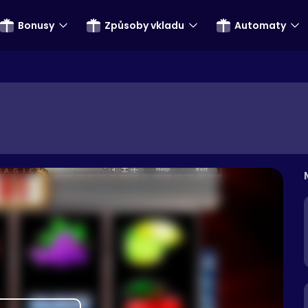
Bonusy
Způsoby vkladu
Automaty