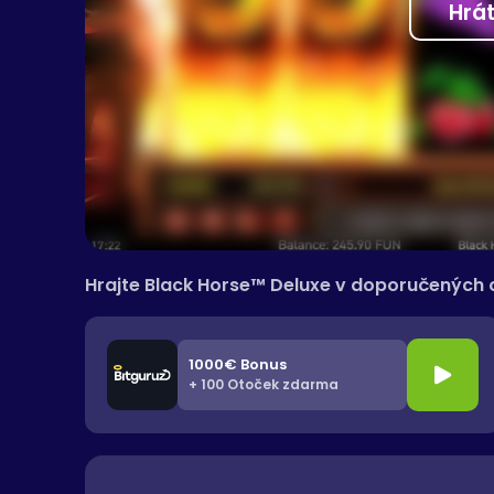
Hrá
Hrajte Black Horse™ Deluxe v doporučených 
1000€ Bonus
+ 100 Otoček zdarma