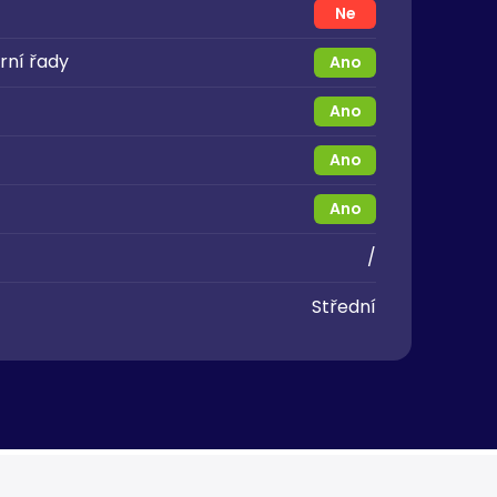
Ne
rní řady
Ano
Ano
Ano
Ano
/
Střední