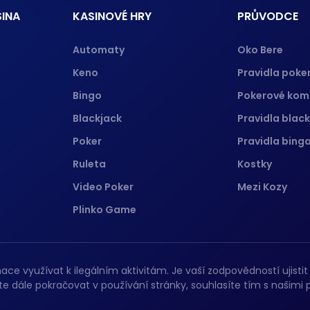
SINA
KASINOVÉ HRY
PRŮVODCE
Automaty
Oko Bere
Keno
Pravidla poke
Bingo
Pokerové kom
Blackjack
Pravidla blac
Poker
Pravidla bing
Ruleta
Kostky
Video Poker
Mezi Kozy
Plinko Game
využívat k ilegálním aktivitám. Je vaší zodpovědností ujistit 
te dále pokračovat v používání stránky, souhlasíte tím s našim