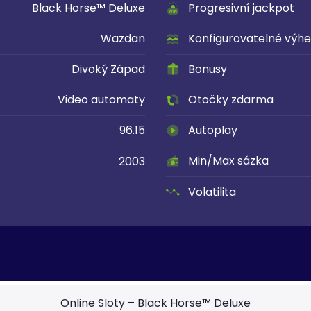
Black Horse™ Deluxe
Progresivní jackpot
Wazdan
Konfigurovatelné výhe
Divoký Západ
Bonusy
Video automaty
Otočky zdarma
96.15
Autoplay
Min/Max sázka
2003
Volatilita
Online Sloty – Black Horse™ Deluxe