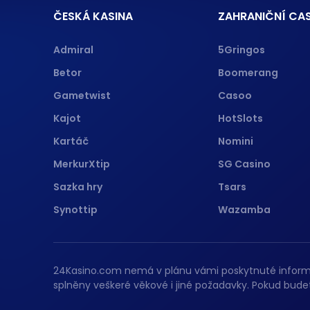
ČESKÁ KASINA
ZAHRANIČNÍ CA
Admiral
5Gringos
Betor
Boomerang
Gametwist
Casoo
Kajot
HotSlots
Kartáč
Nomini
MerkurXtip
SG Casino
Sazka hry
Tsars
Synottip
Wazamba
24Kasino.com nemá v plánu vámi poskytnuté informace 
splněny veškeré věkové i jiné požadavky. Pokud bude