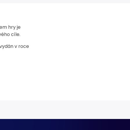
em hry je
ého cíle.
 vydán v roce