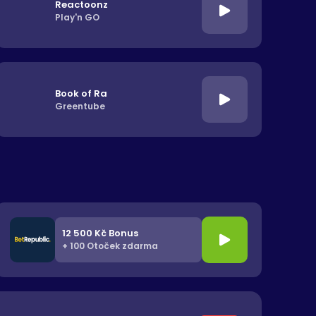
Reactoonz
Play'n GO
Book of Ra
Greentube
12 500 Kč Bonus
+ 100 Otoček zdarma