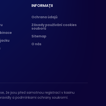
INFORMAȚII
Ochrana údajů
ru
Zásady používání cookies
souborů
binace
Sitemap
kjacku
O nás
a
se, že jsou před samotnou registrací v kasinu
i pravidly a podmínkami ochrany soukromí.