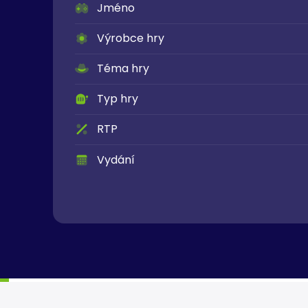
Jméno
Výrobce hry
Téma hry
Typ hry
RTP
Vydání