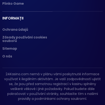
Plinko Game
INFORMAȚII
Ochrana údajů
Zásady používání cookies
souborů
Sitemap
O nás
24Kasino.com nemá v plánu vámi poskytnuté informace
využívat k ilegálním aktivitám. Je vaší zodpovědností ujistit
se, že jsou před samotnou registrací v kasinu splněny
veškeré věkové i jiné požadavky. Pokud budete dále
pokračovat v používání stránky, souhlasíte tím s našimi
pravidly a podmínkami ochrany soukromí.