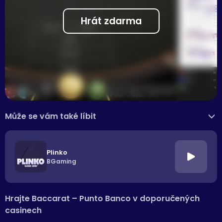
Hrát zdarma
Může se vám také líbit
>
Plinko
BGaming
Hrajte Baccarat – Punto Banco v doporučených
casinech