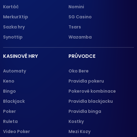
Kartáč
Nomini
MerkurXtip
SG Casino
Sazka hry
Tsars
Synottip
Wazamba
KASINOVÉ HRY
PRŮVODCE
Automaty
Oko Bere
Keno
Pravidla pokeru
Bingo
Pokerové kombinace
Blackjack
Pravidla blackjacku
Poker
Pravidla binga
Ruleta
Kostky
Video Poker
Mezi Kozy