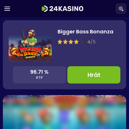
Bigger Bass Bonanza
4
/
5
96.71 %
Hrát
RTP