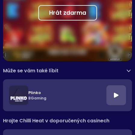
Hrát zdarma
Může se vám také líbit
>
Plinko
BGaming
Hrajte Chilli Heat v doporučených casinech