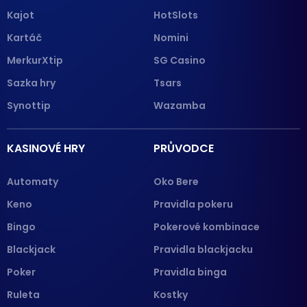
Kajot
HotSlots
Kartáč
Nomini
MerkurXtip
SG Casino
Sazka hry
Tsars
Synottip
Wazamba
KASINOVÉ HRY
PRŮVODCE
Automaty
Oko Bere
Keno
Pravidla pokeru
Bingo
Pokerové kombinace
Blackjack
Pravidla blackjacku
Poker
Pravidla binga
Ruleta
Kostky