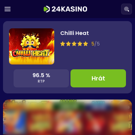
Chilli Heat
5
/
5
96.5 %
Hrát
RTP