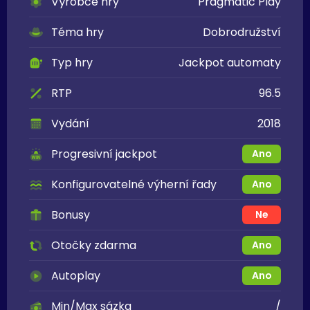
Výrobce hry
Pragmatic Play
Téma hry
Dobrodružství
Typ hry
Jackpot automaty
RTP
96.5
Vydání
2018
Progresivní jackpot
Ano
Konfigurovatelné výherní řady
Ano
Bonusy
Ne
Otočky zdarma
Ano
Autoplay
Ano
Min/Max sázka
/