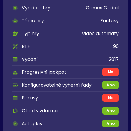
Výrobce hry
Games Global
Téma hry
Fantasy
Typ hry
Video automaty
RTP
96
Vydání
2017
Progresivní jackpot
Ne
Konfigurovatelné výherní řady
Ano
Bonusy
Ne
Otočky zdarma
Ano
Autoplay
Ano