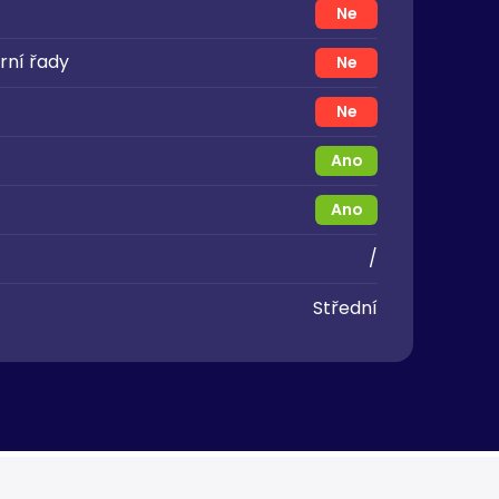
Ne
rní řady
Ne
Ne
Ano
Ano
/
Střední