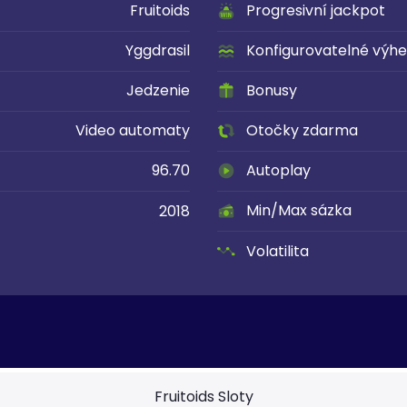
Fruitoids
Progresivní jackpot
Yggdrasil
Konfigurovatelné výhe
Jedzenie
Bonusy
Video automaty
Otočky zdarma
96.70
Autoplay
Min/Max sázka
2018
Volatilita
Fruitoids Sloty