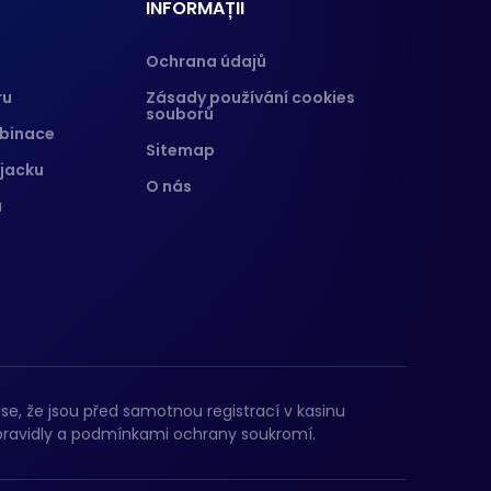
INFORMAȚII
Ochrana údajů
ru
Zásady používání cookies
souborů
binace
Sitemap
kjacku
O nás
a
se, že jsou před samotnou registrací v kasinu
i pravidly a podmínkami ochrany soukromí.