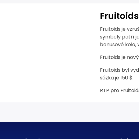
Fruitoids
Fruitoids je vzr
symboly patří ja
bonusové kolo, 
Fruitoids je no
Fruitoids byl vy
sázka je 150 $.
RTP pro Fruitoids