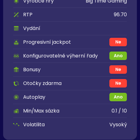
Výrobce hry
Big Time Gaming
RTP
96.70
Vydání
Progresivní jackpot
Ne
Konfigurovatelné výherní řady
Ano
Bonusy
Ne
Otočky zdarma
Ne
Autoplay
Ano
Min/Max sázka
0.1 / 10
Volatilita
Vysoký