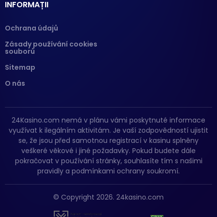
INFORMAȚII
Ochrana údajů
Zásady používání cookies
souborů
Sitemap
O nás
24Kasino.com nemá v plánu vámi poskytnuté informace
využívat k ilegálním aktivitám. Je vaší zodpovědností ujistit
se, že jsou před samotnou registrací v kasinu splněny
veškeré věkové i jiné požadavky. Pokud budete dále
pokračovat v používání stránky, souhlasíte tím s našimi
pravidly a podmínkami ochrany soukromí.
© Copyright 2026. 24kasino.com