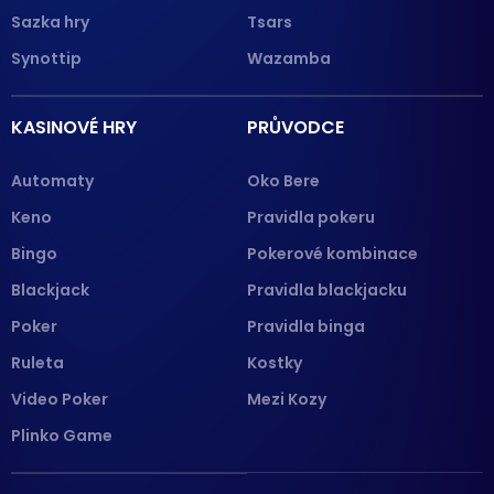
Sazka hry
Tsars
Synottip
Wazamba
KASINOVÉ HRY
PRŮVODCE
Automaty
Oko Bere
Keno
Pravidla pokeru
Bingo
Pokerové kombinace
Blackjack
Pravidla blackjacku
Poker
Pravidla binga
Ruleta
Kostky
Video Poker
Mezi Kozy
Plinko Game