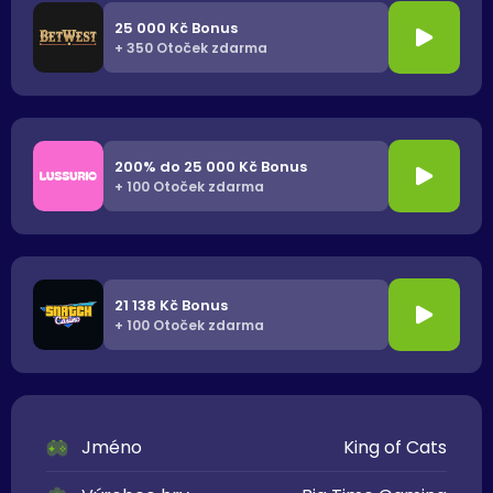
25 000 Kč Bonus
+ 350 Otoček zdarma
200% do 25 000 Kč Bonus
+ 100 Otoček zdarma
21 138 Kč Bonus
+ 100 Otoček zdarma
Jméno
King of Cats