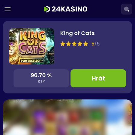
King of Cats
5
/
5
96.70 %
Hrát
RTP