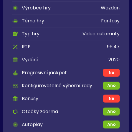
Výrobce hry
Wazdan
Téma hry
Fantasy
Typ hry
Video automaty
RTP
96.47
Vydání
2020
Progresivní jackpot
Ne
Konfigurovatelné výherní řady
Ano
Bonusy
Ne
Otočky zdarma
Ano
Autoplay
Ano