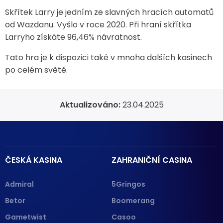
Skřítek Larry je jedním ze slavných hracích automatů
od Wazdanu. Vyšlo v roce 2020. Při hraní skřítka
Larryho získáte 96,46% návratnost.
Tato hra je k dispozici také v mnoha dalších kasinech
po celém světě.
Aktualizováno:
23.04.2025
ČESKÁ KASINA
ZAHRANIČNÍ CASINA
Admiral
5Gringos
Betor
Boomerang
Gametwist
Casoo