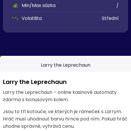
Min/Max sázka
/
Volatilita
Střední
Larry the Leprechaun
Larry the Leprechaun
Larry the Leprechaun – online kasinové automaty
zdarma s bonusovým kolem.
Jsou to tři kotouče, ve kterých je rámeček s Larrym.
Hráč musí uhodnout barvu hrnce pod ním. Pokud hráč
uhodne správně, vyhrává cenu.