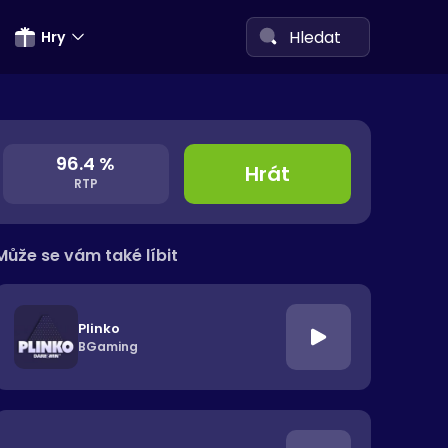
Hry
96.4 %
Hrát
RTP
Může se vám také líbit
Plinko
BGaming