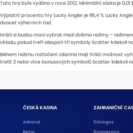
Tato hra byla vydána v roce 2012. Minimální sázka je 0,01 
Výplatní procento hry Lucky Angler je 96,4 % Lucky Angle
dvacet výherních řad.
Hráči si budou moci vybrat mezi dvěma režimy – režime
vkladu, pokud trefí alespoň tři symboly Scatter kdekoli 
Během režimu roztočení zdarma mají hráči možnost vyhrá
trefit 3 nebo více bonusových symbolů Scatter kdekoli 
ČESKÁ KASINA
ZAHRANIČNÍ CA
Admiral
5Gringos
Betor
Boomerang