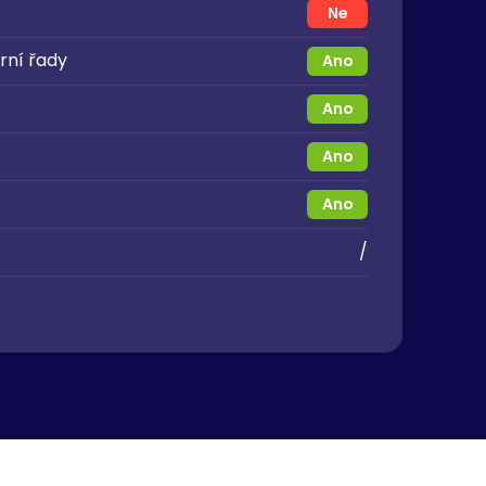
Ne
rní řady
Ano
Ano
Ano
Ano
/