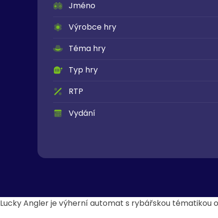
Jméno
Výrobce hry
Téma hry
Typ hry
RTP
Vydání
Lucky Angler je výherní automat s rybářskou tématikou o