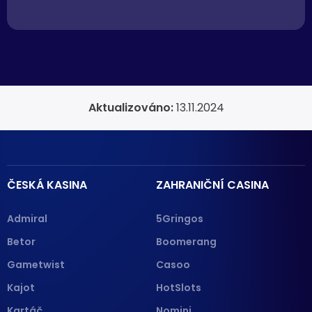
Aktualizováno:
13.11.2024
ČESKÁ KASINA
ZAHRANIČNÍ CASINA
Admiral
5Gringos
Betor
Boomerang
Gametwist
Casoo
Kajot
HotSlots
Kartáč
Nomini