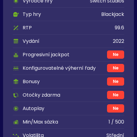
Výrobce hry
Switch Studios
Typ hry
Blackjack
RTP
99.6
Vydání
2022
Progresivní jackpot
Ne
Konfigurovatelné výherní řady
Ne
Bonusy
Ne
Otočky zdarma
Ne
Autoplay
Ne
Min/Max sázka
1 / 500
Volatilita
Střední