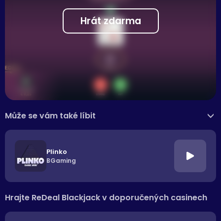
Hrát zdarma
Může se vám také líbit
>
Plinko
BGaming
Hrajte ReDeal Blackjack v doporučených casinech