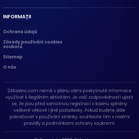
INFORMAȚII
Ochrana údajů
Zásady používání cookies
souborů
Sitemap
O nás
24Kasino.com nemá v plánu vámi poskytnuté informace
využívat k ilegálním aktivitám. Je vaší zodpovědností ujistit
se, že jsou před samotnou registrací v kasinu splněny
veškeré věkové i jiné požadavky. Pokud budete dále
pokračovat v používání stránky, souhlasíte tím s našimi
pravidly a podmínkami ochrany soukromí.