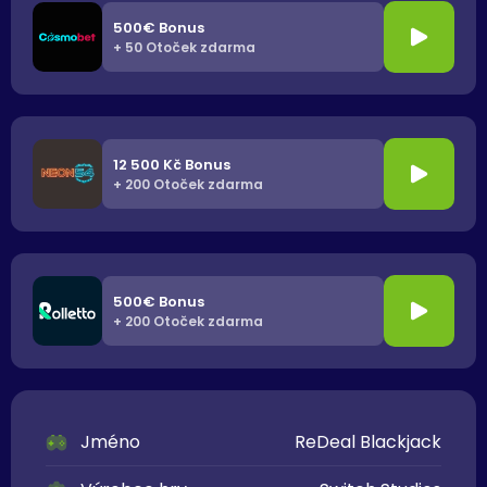
500€ Bonus
+ 50 Otoček zdarma
12 500 Kč Bonus
+ 200 Otoček zdarma
500€ Bonus
+ 200 Otoček zdarma
Jméno
ReDeal Blackjack