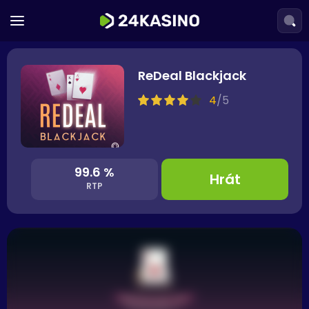
ReDeal Blackjack
4
/
5
99.6 %
Hrát
RTP