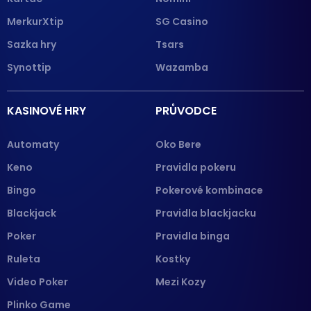
MerkurXtip
SG Casino
Sazka hry
Tsars
Synottip
Wazamba
KASINOVÉ HRY
PRŮVODCE
Automaty
Oko Bere
Keno
Pravidla pokeru
Bingo
Pokerové kombinace
Blackjack
Pravidla blackjacku
Poker
Pravidla binga
Ruleta
Kostky
Video Poker
Mezi Kozy
Plinko Game