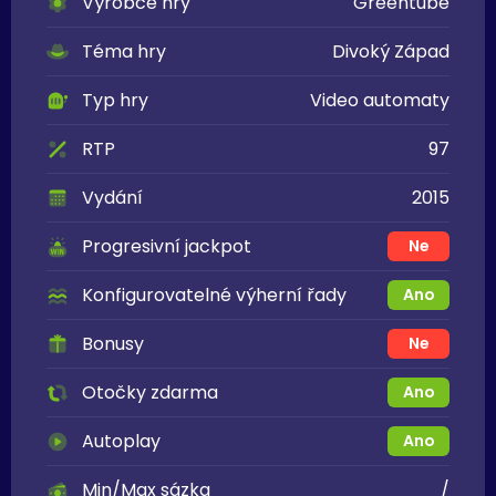
Výrobce hry
Greentube
Téma hry
Divoký Západ
Typ hry
Video automaty
RTP
97
Vydání
2015
Progresivní jackpot
Ne
Konfigurovatelné výherní řady
Ano
Bonusy
Ne
Otočky zdarma
Ano
Autoplay
Ano
Min/Max sázka
/