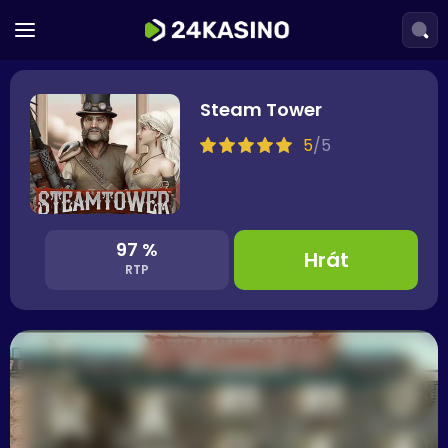
Steam Tower
5
/
5
97 %
Hrát
RTP