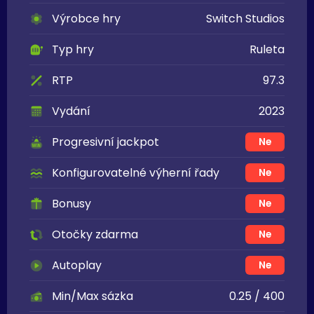
Výrobce hry
Switch Studios
Typ hry
Ruleta
RTP
97.3
Vydání
2023
Progresivní jackpot
Ne
Konfigurovatelné výherní řady
Ne
Bonusy
Ne
Otočky zdarma
Ne
Autoplay
Ne
Min/Max sázka
0.25 / 400