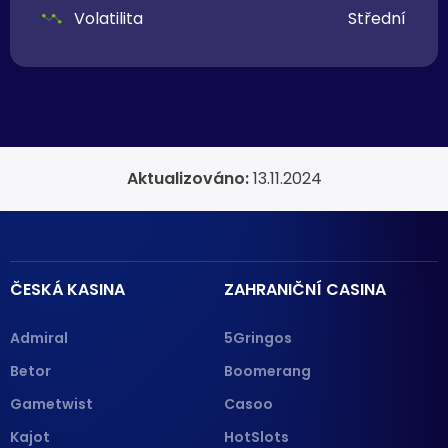
Volatilita
Střední
Aktualizováno:
13.11.2024
ČESKÁ KASINA
ZAHRANIČNÍ CASINA
Admiral
5Gringos
Betor
Boomerang
Gametwist
Casoo
Kajot
HotSlots