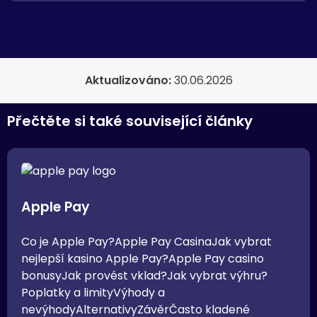
Aktualizováno:
30.06.2026
Přečtěte si také související články
Apple Pay
Co je Apple Pay?Apple Pay CasinaJak vybrat
nejlepší kasino Apple Pay?Apple Pay casino
bonusyJak provést vklad?Jak vybrat výhru?
Poplatky a limityVýhody a
nevýhodyAlternativyZávěrČasto kladené