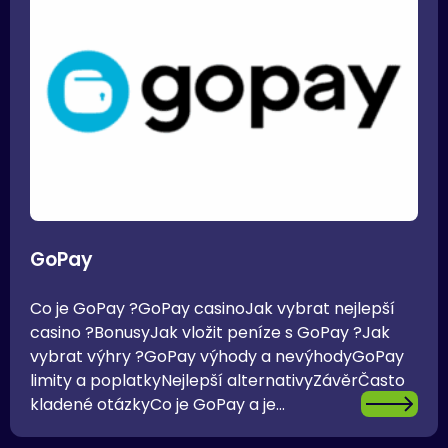
GoPay
Co je GoPay ?GoPay casinoJak vybrat nejlepší
casino ?BonusyJak vložit peníze s GoPay ?Jak
vybrat výhry ?GoPay výhody a nevýhodyGoPay
limity a poplatkyNejlepší alternativyZávěrČasto
kladené otázkyCo je GoPay a je...