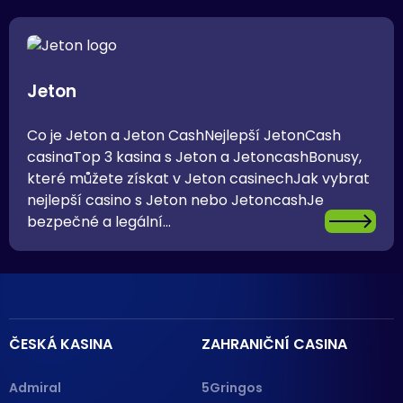
Jeton
Co je Jeton a Jeton CashNejlepší JetonCash
casinaTop 3 kasina s Jeton a JetoncashBonusy,
které můžete získat v Jeton casinechJak vybrat
nejlepší casino s Jeton nebo JetoncashJe
bezpečné a legální...
ČESKÁ KASINA
ZAHRANIČNÍ CASINA
Admiral
5Gringos