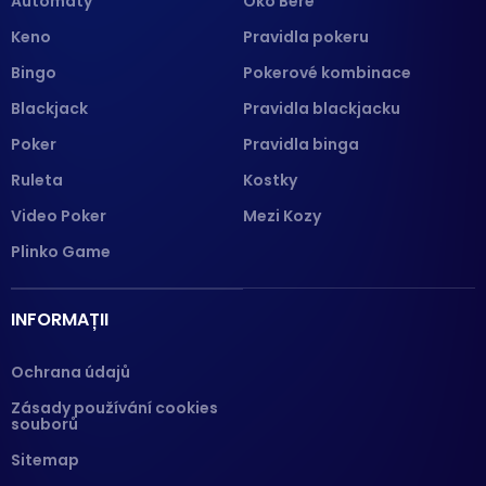
Automaty
Oko Bere
Keno
Pravidla pokeru
Bingo
Pokerové kombinace
Blackjack
Pravidla blackjacku
Poker
Pravidla binga
Ruleta
Kostky
Video Poker
Mezi Kozy
Plinko Game
INFORMAȚII
Ochrana údajů
Zásady používání cookies
souborů
Sitemap