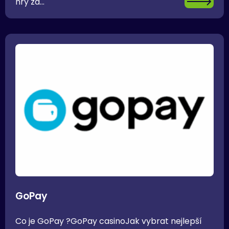
hry za...
GoPay
Co je GoPay ?GoPay casinoJak vybrat nejlepší