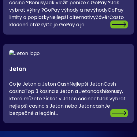
casino ?BonusyJak vložit peníze s GoPay ?Jak
vybrat výhry ?GoPay výhody a nevýhodyGoPay
limity a poplatkyNejlepší alternativyZávěrČasto
kladené otázkyCo je GoPay a je...
Jeton
Co je Jeton a Jeton CashNejlepší JetonCash
casinaTop 3 kasina s Jeton a JetoncashBonusy,
které můžete získat v Jeton casinechJak vybrat
nejlepší casino s Jeton nebo JetoncashJe
bezpečné a legální...