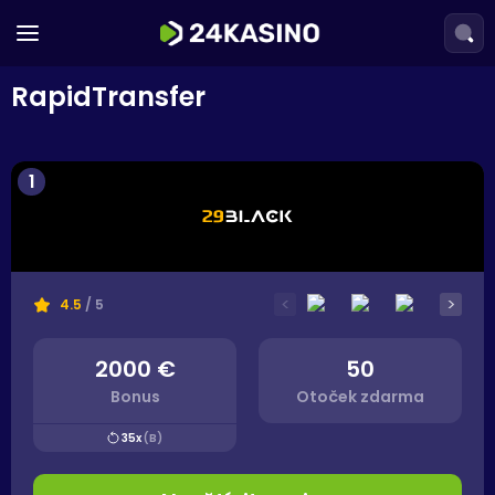
RapidTransfer
1
<
>
4.5
/ 5
2000 €
50
Bonus
Otoček zdarma
35x
(B)