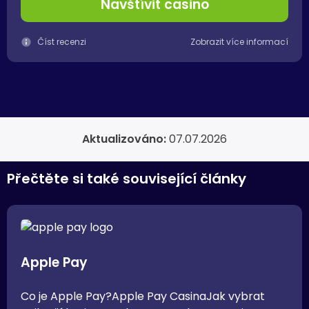
Navštívit casino
Číst recenzi
Zobrazit více informací
Aktualizováno:
07.07.2026
Přečtěte si také související články
Apple Pay
Co je Apple Pay?Apple Pay CasinaJak vybrat