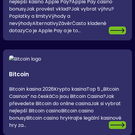
nejlepší kasino Apple Pay?Apple Pay casino
bonusyJak provést vklad?Jak vybrat výhru?
Poplatky a limityVýhody a
nevýhodyAlternativyZávěrČasto kladené
dotazyCo je Apple Pay a je to...
Bitcoin
Bitcoin kasina 2026Krypto kasinaTop 5 „Bitcoin
Casinos“ na českáCo jsou Bitcoin Casina?Jak
převedete Bitcoin do online casinaJak si vybrat
nejlepší Bitcoin casinoBitcoin casino
bonusyBitcoin casino hryHrajte legální kasinové
hry za...