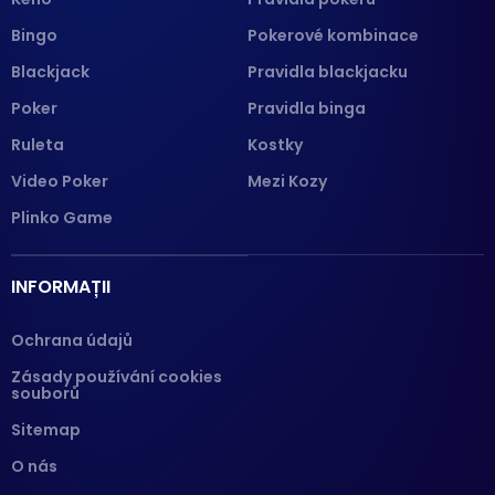
Bingo
Pokerové kombinace
Blackjack
Pravidla blackjacku
Poker
Pravidla binga
Ruleta
Kostky
Video Poker
Mezi Kozy
Plinko Game
INFORMAȚII
Ochrana údajů
Zásady používání cookies
souborů
Sitemap
O nás