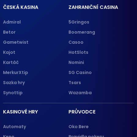
ČESKÁ KASINA
ZAHRANIČNÍ CASINA
Admiral
5Gringos
Betor
Boomerang
Gametwist
Casoo
Kajot
HotSlots
Kartáč
Nomini
MerkurXtip
SG Casino
Sazka hry
Tsars
Synottip
Wazamba
KASINOVÉ HRY
PRŮVODCE
Automaty
Oko Bere
Keno
Pravidla pokeru