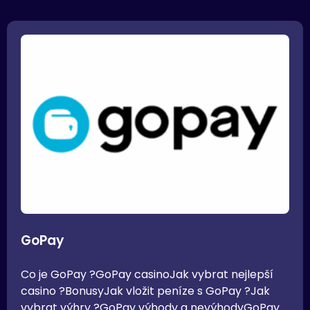
GoPay
Co je GoPay ?GoPay casinoJak vybrat nejlepší
casino ?BonusyJak vložit peníze s GoPay ?Jak
vybrat výhry ?GoPay výhody a nevýhodyGoPay