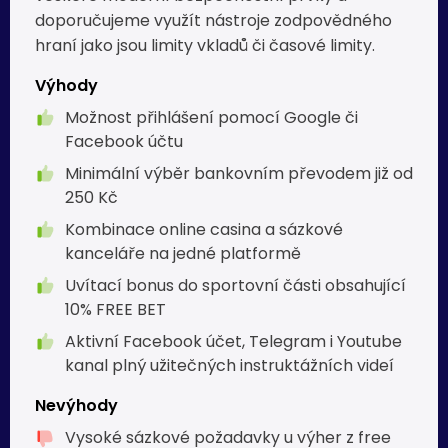
doporučujeme využít nástroje zodpovědného
hraní jako jsou limity vkladů či časové limity.
Výhody
Možnost přihlášení pomocí Google či
Facebook účtu
Minimální výběr bankovním převodem již od
250 Kč
Kombinace online casina a sázkové
kanceláře na jedné platformě
Uvítací bonus do sportovní části obsahující
10% FREE BET
Aktivní Facebook účet, Telegram i Youtube
kanal plný užitečných instruktážních videí
Nevýhody
Vysoké sázkové požadavky u výher z free