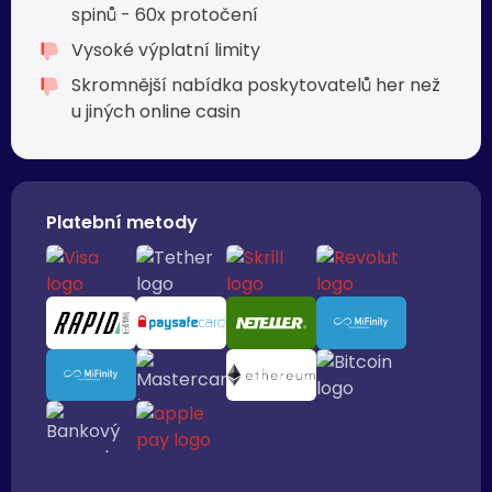
spinů - 60x protočení
Vysoké výplatní limity
Skromnější nabídka poskytovatelů her než
u jiných online casin
Platební metody