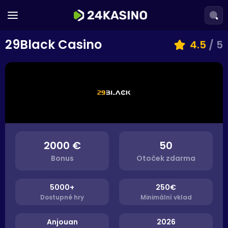
29Black Casino
4.5
/ 5
2000 €
50
Bonus
Otoček zdarma
5000+
250€
Dostupné hry
Minimální vklad
Anjouan
2026