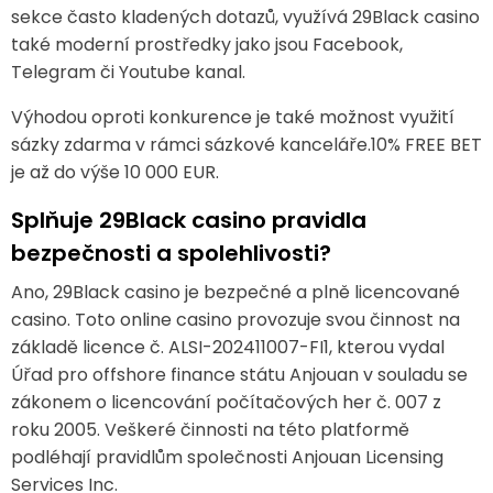
sekce často kladených dotazů, využívá 29Black casino
také moderní prostředky jako jsou Facebook,
Telegram či Youtube kanal.
Výhodou oproti konkurence je také možnost využití
sázky zdarma v rámci sázkové kanceláře.10% FREE BET
je až do výše 10 000 EUR.
Splňuje 29Black casino pravidla
bezpečnosti a spolehlivosti?
Ano, 29Black casino je bezpečné a plně licencované
casino. Toto online casino provozuje svou činnost na
základě licence č. ALSI-202411007-FI1, kterou vydal
Úřad pro offshore finance státu Anjouan v souladu se
zákonem o licencování počítačových her č. 007 z
roku 2005. Veškeré činnosti na této platformě
podléhají pravidlům společnosti Anjouan Licensing
Services Inc.