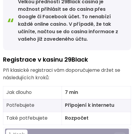
Velkou předností 29Black casina je
možnost přihlásit se do casina přes
Google či Facebook účet. To nenabízí
každé online casino. V případě, že tak
učiníte, načtou se do casina informace z
vašeho již zavedeného účtu.
Registrace v kasinu 29Black
Při klasické registraci vám doporučujeme držet se
následujících kroků:
Jak dlouho
7 min
Potřebujete
Připojení k internetu
Také potřebujete
Rozpočet