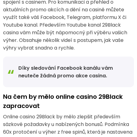
spojení s casinem. Pro komunikaci a přehled o
aktuálních promo akcích a dění na casině můžete
využít také váš Facebook, Telegram, platformu X či
Youtube kanal. Především Youtube kanal 29Black
casina vám může být nápomocný při výběru vašich
výher. Obsahuje několik videí s postupem, jak vaše
výhry vybrat snadno a rychle.
Díky sledování Facebook kanálu vám
neuteče žádná promo akce casina.
Na čem by mělo online casino 29Black
zapracovat
Online casino 29Black by mělo zlepšit především
sázkové požadavky u nabízených bonusů. Podmínka
60x protočení u výher z free spinů, která je nastavena