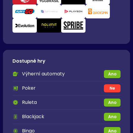
Dostupné hry
Výherní automaty
Ano
Poker
Ne
Ruleta
Ano
Blackjack
Ano
Bingo
Ano