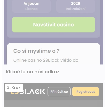
Klikněte na náš odkaz
2. Krok