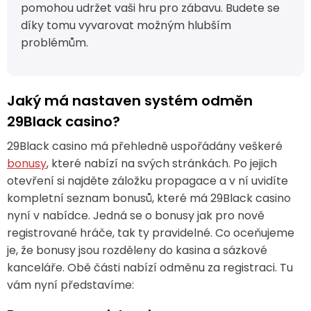
pomohou udržet vaši hru pro zábavu. Budete se
díky tomu vyvarovat možným hlubším
problémům.
Jaký má nastaven systém odměn
29Black casino?
29Black casino má přehledně uspořádány veškeré
bonusy
, které nabízí na svých stránkách. Po jejich
otevření si najděte záložku propagace a v ní uvidíte
kompletní seznam bonusů, které má 29Black casino
nyní v nabídce. Jedná se o bonusy jak pro nově
registrované hráče, tak ty pravidelné. Co oceňujeme
je, že bonusy jsou rozděleny do kasina a sázkové
kanceláře. Obě části nabízí odměnu za registraci. Tu
vám nyní představíme: