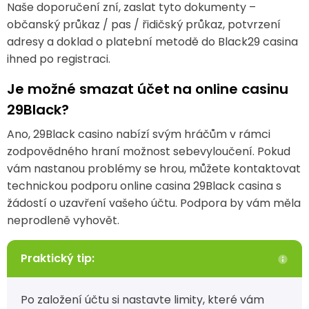
Naše doporučení zní, zaslat tyto dokumenty –
občanský průkaz / pas / řidičský průkaz, potvrzení
adresy a doklad o platební metodě do Black29 casina
ihned po registraci.
Je možné smazat účet na online casinu
29Black?
Ano, 29Black casino nabízí svým hráčům v rámci
zodpovědného hraní možnost sebevyloučení. Pokud
vám nastanou problémy se hrou, můžete kontaktovat
technickou podporu online casina 29Black casina s
žádostí o uzavření vašeho účtu. Podpora by vám měla
neprodleně vyhovět.
Praktický tip:
Po založení účtu si nastavte limity, které vám