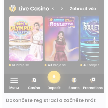
Dokončete registraci a začněte hrát