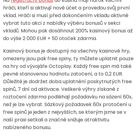
Na
registrační bonus
do kasina mají nárok všichni
hráči, kteří si aktivují nově účet a provedou svůj první
vklad. Hráči si musí před dokončením vkladu aktivně
vybrat tuto akci z nabídky výběru bonusů v sekci
vkladů. Mohou pak dosáhnout 200% kasinový bonus až
do výše 2 000 EUR + 50 otoček zdarma.
Kasinový bonus je dostupný na všechny kasinové hry,
omezeny jsou pak free spiny, ty můžete uplatnit pouze
na hry od vývojáře Octoplay. Každý free spin má také
pevně stanovenou hodnotu zatočení, a to 0,2 EUR.
Důležité je dodržet doba uplatnění poskytnutých free
spinů, 7 dní od aktivace. Veškeré výhry získané z
roztočení zdarma podléhají požadavku na sázení 60x,
než je lze vybrat. Sázkový požadavek 60x protočení u
free spinů je jeden z nejvyšších, se kterým jsme se v
naší praxi setkali a značně snižuje atraktivitu
nabízeného bonusu.