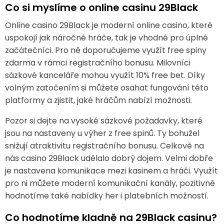
Co si myslíme o online casinu 29Black
Online casino 29Black je moderní online casino, které
uspokojí jak náročné hráče, tak je vhodné pro úplné
začátečníci. Pro ně doporučujeme využít free spiny
zdarma v rámci registračního bonusu. Milovníci
sázkové kanceláře mohou využít 10% free bet. Díky
volným zatočením si můžete osahat fungování této
platformy a zjistit, jaké hráčům nabízí možnosti.
Pozor si dejte na vysoké sázkové požadavky, které
jsou na nastaveny u výher z free spinů. Ty bohužel
snižují atraktivitu registračního bonusu. Celkově na
nás casino 29Black udělalo dobrý dojem. Velmi dobře
je nastavena komunikace mezi kasinem a hráči. Využít
pro ni můžete moderní komunikační kanály, pozitivně
hodnotíme také nabídky her i platebních možností.
Co hodnotíme kladně na 29Black casinu?