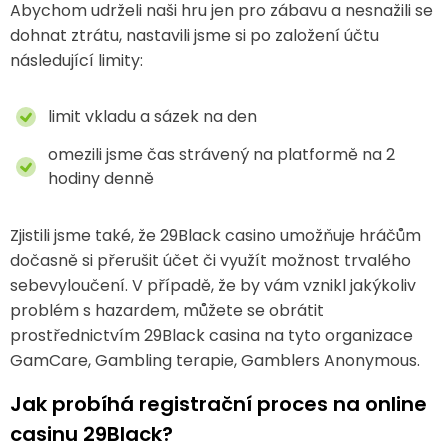
Abychom udrželi naši hru jen pro zábavu a nesnažili se
dohnat ztrátu, nastavili jsme si po založení účtu
následující limity:
limit vkladu a sázek na den
omezili jsme čas strávený na platformě na 2
hodiny denně
Zjistili jsme také, že 29Black casino umožňuje hráčům
dočasně si přerušit účet či využít možnost trvalého
sebevyloučení. V případě, že by vám vznikl jakýkoliv
problém s hazardem, můžete se obrátit
prostřednictvím 29Black casina na tyto organizace
GamCare, Gambling terapie, Gamblers Anonymous.
Jak probíhá registrační proces na online
casinu 29Black?